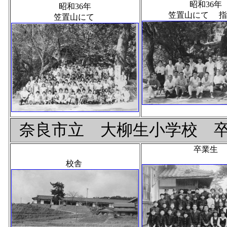
昭和36年
昭和36年
笠置山にて 指
笠置山にて
奈良市立 大柳生小学校 卒業
卒業生
校舎