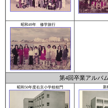
昭和49年 修学旅行
第4回卒業アルバム
新
昭和50年度右京小学校校門