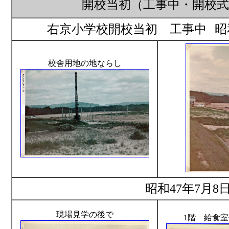
開校当初（工事中・開校
右京小学校開校当初 工事中
昭
校舎用地の地ならし
昭和47年7月
現場見学の後で
1階 給食