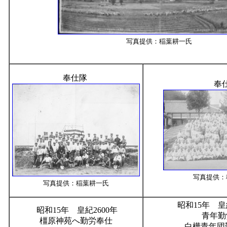
写真提供：稲葉耕一氏
奉仕隊
奉
写真提供：
写真提供：稲葉耕一氏
昭和15年 皇
昭和15年 皇紀2600年
青年勤
橿原神苑へ勤労奉仕
白樺青年団