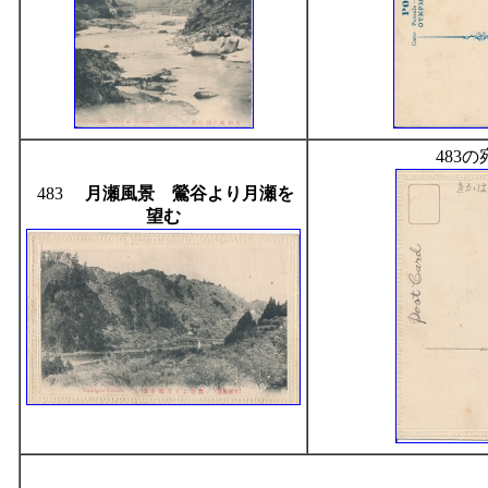
483
483
月瀬風景 鶯谷より月瀬を
望む