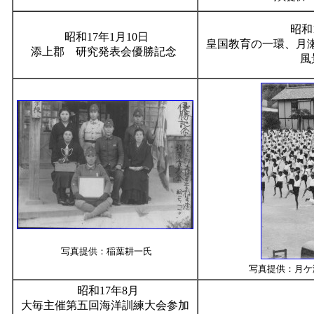
昭和
昭和17年1月10日
皇国教育の一環、月
添上郡 研究発表会優勝記念
風
写真提供：稲葉耕一氏
写真提供：月ケ
昭和17年8月
大毎主催第五回海洋訓練大会参加