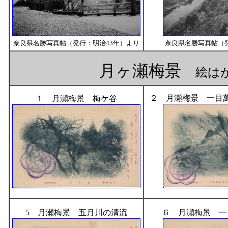
奈良県名勝写真帖（発行：明治43年）より
奈良県名勝写真帖（発
月ヶ瀬梅景
絵は
２ 月瀬梅景 一目
１ 月瀬梅景 梅ケ谷
5 月瀬梅景 五月川の清流
６ 月瀬梅景 一