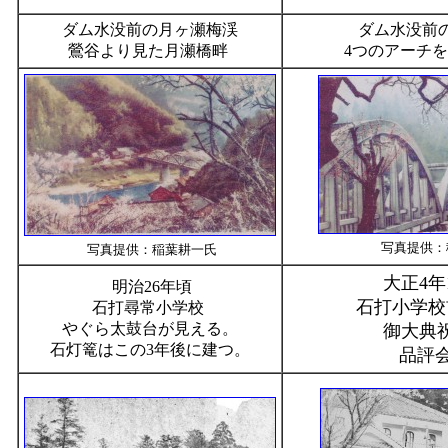
ダム水没前の月ヶ瀬梅渓
ダム水没前
鶯谷より見た月瀬橋畔
4つのアーチ
写真提供：
写真提供：稲葉耕一氏
大正4年
明治26年頃
石打小学校
石打尋常小学校
やぐら太鼓台が見える。
御大典祝
石灯篭はこの3年後に建つ。
品評会