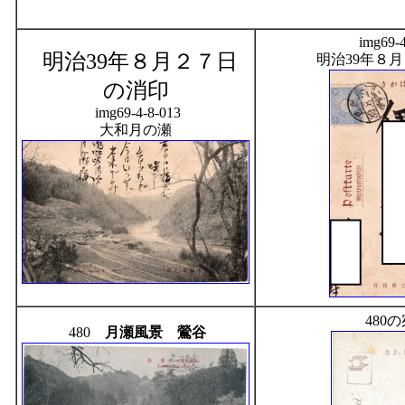
img69-4
明治39年８月２７日
明治39年８
の消印
img69-4-8-013
大和月の瀬
480
480
月瀬風景 鶯谷