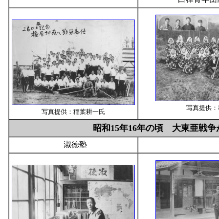
写真提供：
写真提供：稲葉耕一氏
昭和15年16年の頃 大東亜
淑徳塾