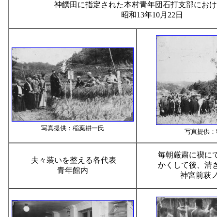
神饌田に指定された本村青年団石打支部にお
昭和13年10月22日
写真提供：稲葉耕一氏
写真提供：
毎朝厳粛に禊に
夫々装いを整える各代表
かくして後、清
青年館内
神宮前萩