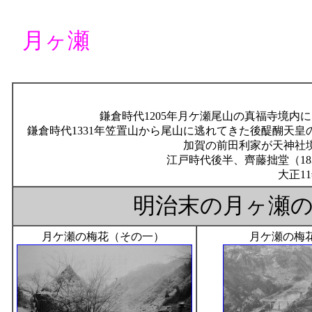
月ヶ瀬
鎌倉時代1205年月ケ瀬尾山の真福寺境
鎌倉時代1331年笠置山から尾山に逃れてきた後醍醐天
加賀の前田利家が天神社
江戸時代後半、齊藤拙堂（18
大正1
明治末の月ヶ瀬
月ケ瀬の梅花（その一）
月ケ瀬の梅