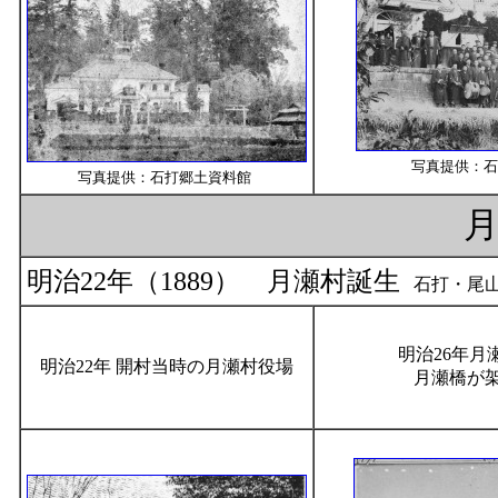
写真提供：石
写真提供：石打郷土資料館
明治22年（1889） 月瀬村誕生
石打・尾山
明治26年
明治22年 開村当時の月瀬村役場
月瀬橋が