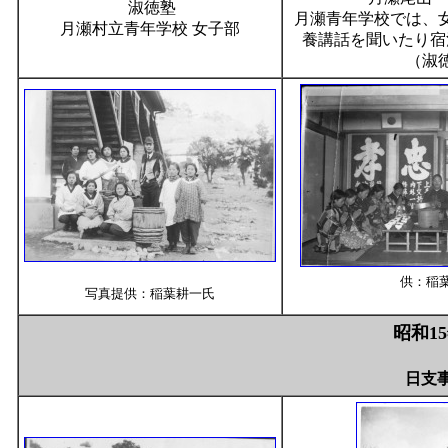
淑徳塾
月瀬青年学校では、
月瀬村立青年学校 女子部
養講話を聞いたり宿
（淑
供：稲
写真提供：稲葉耕一氏
昭和1
日支