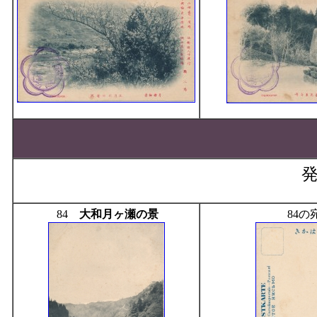
発
84
大和月ヶ瀬の景
84の