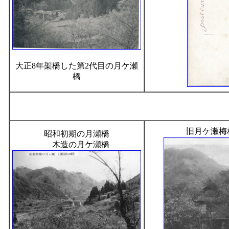
大正8年架橋した第2代目の月ケ瀬
橋
旧月ケ瀬梅
昭和初期の月瀬橋
木造の月ケ瀬橋