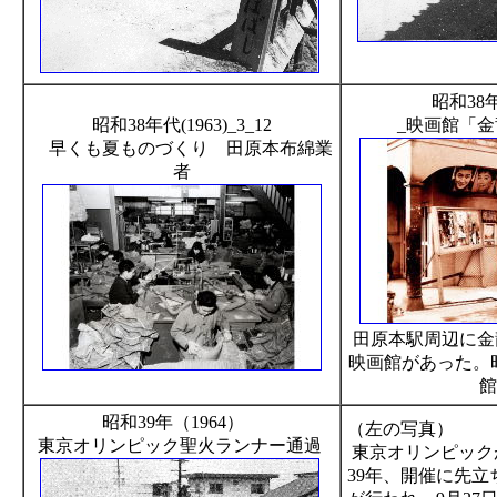
昭和38年
昭和38年代(1963)_3_12
_映画館「
早くも夏ものづくり 田原本布綿業
者
田原本駅周辺に金
映画館があった。
昭和39年（1964）
（左の写真）
東京オリンピック聖火ランナー通過
東京オリンピック
39年、開催に先