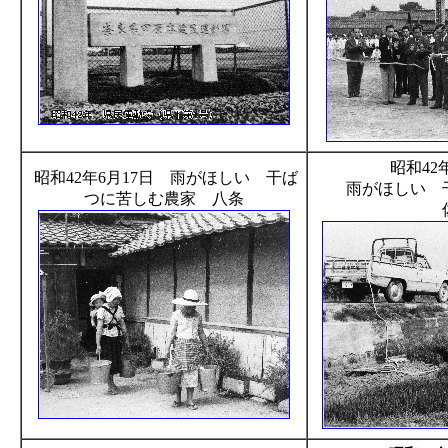
昭和42
昭和42年6月17日 雨がほしい 干ば
雨がほしい 
つに苦しむ農家 八条