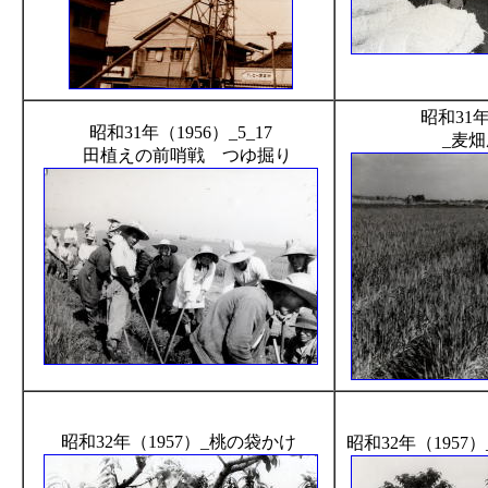
昭和31年
昭和31年（1956）_5_17
_麦
田植えの前哨戦 つゆ掘り
昭和32年（1957）_桃の袋かけ
昭和32年（1957