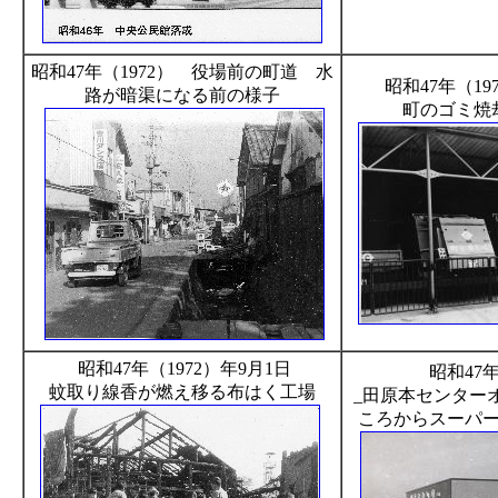
昭和47年（1972） 役場前の町道 水
昭和47年（19
路が暗渠になる前の様子
町のゴミ焼
昭和47年（1972）年9月1日
昭和47年
蚊取り線香が燃え移る布はく工場
_田原本センター
ころからスーパ