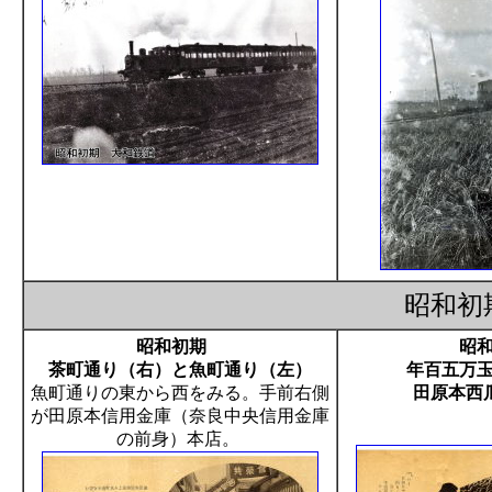
昭和
昭和初期
昭
茶町通り（右）と魚町通り（左）
年百五万
魚町通りの東から西をみる。手前右側
田原本西
が田原本信用金庫（奈良中央信用金庫
の前身）本店。