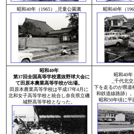
昭和40年（1965）_児童公園裏
昭和40年（1
昭和40年
昭和40年
第37回全国高等学校選抜野球大会に
_千代北
て田原本農業高等学校が出場。
下を走るのが県道
田原本農業高等学校は平成17年4月に
和鉄道線路跡）。
北和女子高等学校と統合し奈良県立磯
昭和50年頃に
城野高等学校となった。