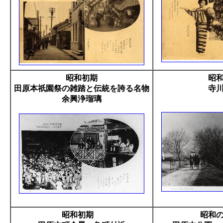
昭和初期
昭
田原本祇園祭の雑踏と伝統を誇る名物
寺川
余興浄瑠璃
昭和初期
昭和