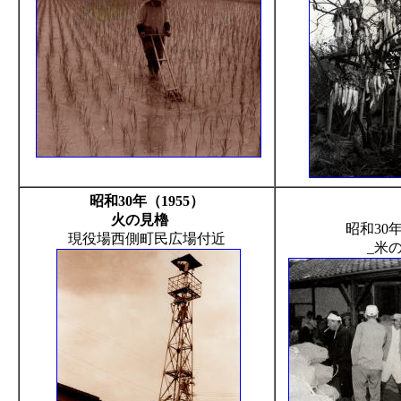
昭和30年（1955）
火の見櫓
昭和30年
現役場西側町民広場付近
_米