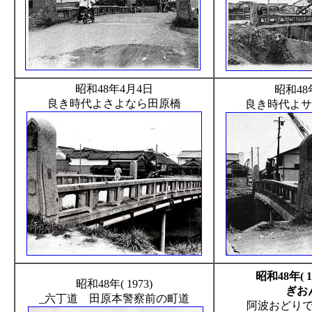
昭和48年4月4日
昭和48
良き時代よさよなら田原橋
良き時代よサ
昭和48年( 1
昭和48年( 1973)
ぎお
_六丁道 田原本警察前の町道
阿波おどり