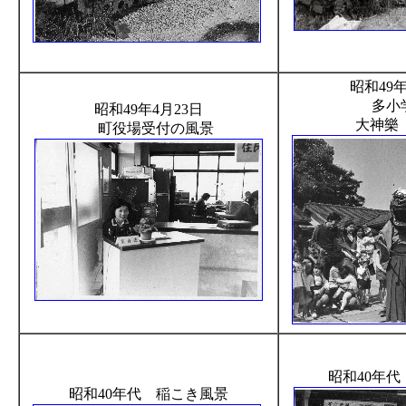
昭和49
多小
昭和49年4月23日
大神樂
町役場受付の風景
昭和40年
昭和40年代 稲こき風景