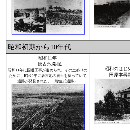
昭和初期から10年代
昭和11年
唐古池発掘.
昭和のはじ
昭和11年に国道工事が進められ、その土盛りの
田原本尋
ために、昭和9年に唐古池の底土を掘っていて
遺跡が発見された。（弥生式遺跡）