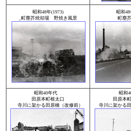
昭和48年(1973)
昭和48年
_町塵芥焼却場 野焼き風景
町塵
昭和40年代
昭和
田原本町根太口
田原本
寺川に架かる田原橋（改修前）
寺川に架かる