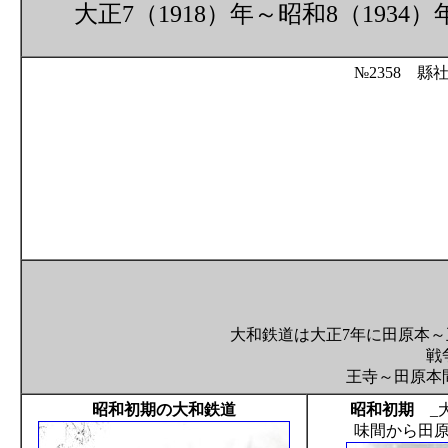
大正7（1918）年～昭和8（19
№2358 
大和鉄道は大正7年に田原本～
戦
王寺～田原本
昭和初期の大和鉄道
昭和初期
_大
味間から田