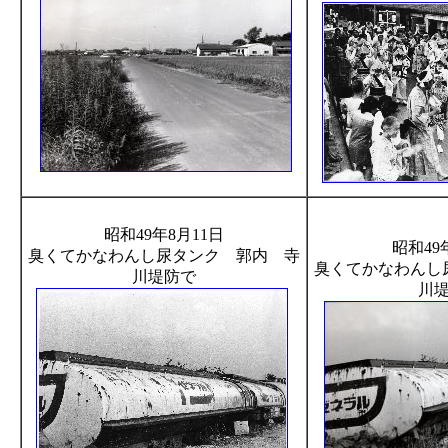
昭和49年8月11日
昭和49
臭くてかなわんし尿タンク 郭内 寺
臭くてかなわんし
川堤防で
川