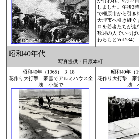
が行われ、9月27
しました。午後3時
で橿原市から引き
天理市へ引き継ぐ
ロを若者たちが走
歓迎の人でいっぱ
わらもとVol.534）
昭和40年代
写真提供：田原本町
昭和40年（1965）_3_18
昭和40年（1
花作り大打撃 豪雪でアルミハウス全
花作り大打撃 豪
壊 小阪で
壊 