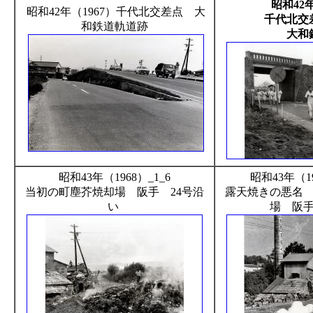
昭和42年
昭和42年（1967）千代北交差点 大
千代北交
和鉄道軌道跡
大和
昭和43年（1968）_1_6
昭和43年（1
当初の町塵芥焼却場 阪手 24号沿
露天焼きの悪名
い
場 阪手