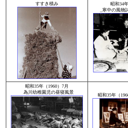
すすき積み
昭和34年
_寒中の風物
昭和35年（1960）7月
為川幼稚園児の昼寝風景
昭和35年（19