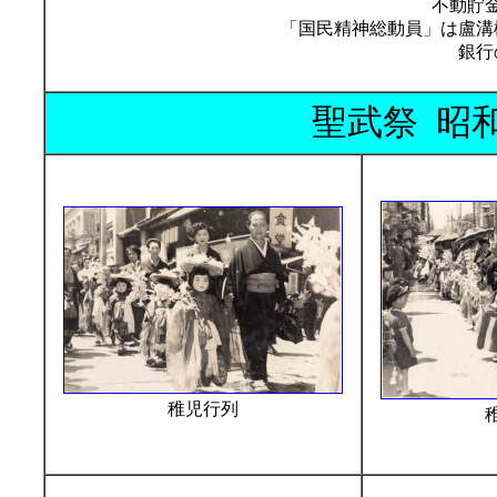
不動貯
「国民精神総動員」は盧溝
銀行
聖武祭 昭和
稚児行列