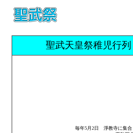
聖武天皇祭稚児行列
毎年5月2日 淨教寺に集