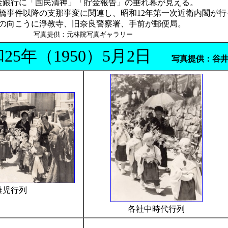
金銀行に「国民清神」「貯金報告」の垂れ幕が見える。
橋事件以降の支那事変に関連し、昭和12年第一次近衛内閣が行
の向こうに淨教寺、旧奈良警察署、手前が郵便局。
写真提供：元林院写真ギャラリー
25年（1950）5月2日
写真提供：谷
稚児行列
各社中時代行列