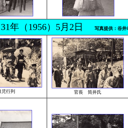
31年（1956）5月2日
写真提供：谷井
稚児行列
官長 筒井氏