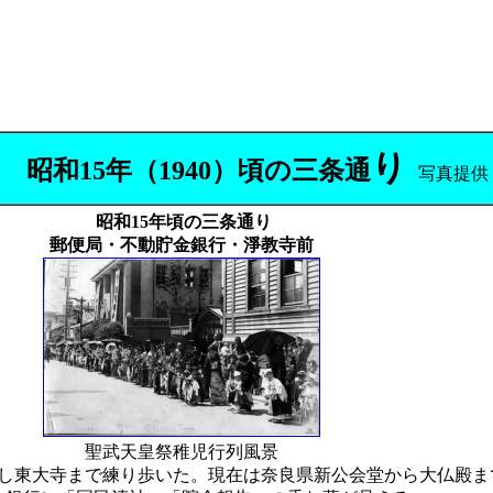
り
昭和15年（1940）頃の三条通
写真提供
昭和15年頃の三条通り
郵便局・不動貯金銀行・淨教寺前
聖武天皇祭稚児行列風景
合し東大寺まで練り歩いた。現在は奈良県新公会堂から大仏殿ま