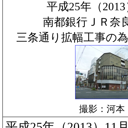
平成25年（2013
南都銀行ＪＲ奈
三条通り拡幅工事の為
撮影：河本
平成25年（2013）1