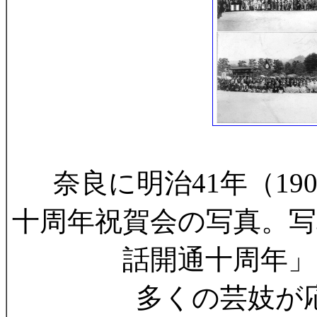
奈良に明治41年（19
十周年祝賀会の写真。写
話開通十周年」
多くの芸妓が