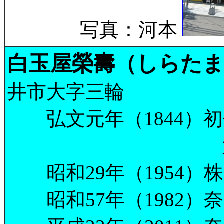
写真：河本
白玉屋榮壽（しらた
井市大字三輪
弘文元年（1844）初
大和一ノ宮三輪
昭和29年（1954）
昭和57年（1982）