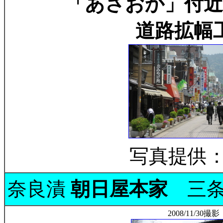
「あさおか」付近
道路拡幅
写真提供：
奈良漬
朝日屋本家
三
2008/11/30撮影