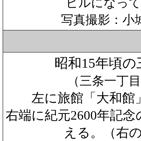
ビルになっ
写真撮影：小
昭和15年頃
（三条一丁目
左に旅館「大和館
右端に紀元2600年記
える。（右