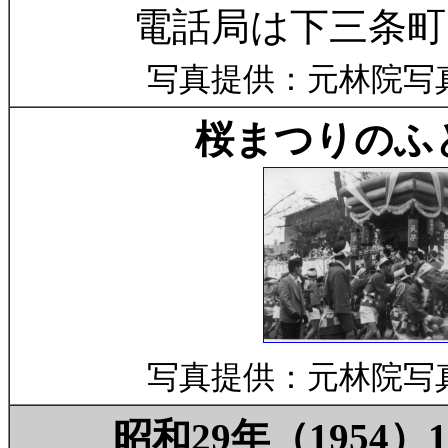
電話局は下三条町
写真提供：元林院写
桜まつりのふ
写真提供：元林院写
昭和29年（1954）