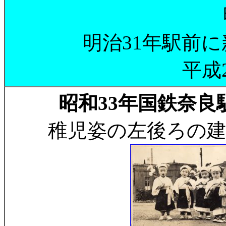
明治31年駅前に
平成
昭和33年国鉄奈良
稚児姿の左後ろの建