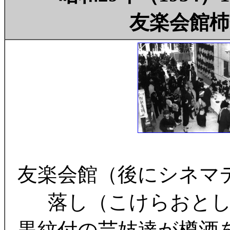
友楽会館杮
友楽会館（後にシネマ
落し（こけらおとし
黒紋付の芸妓達が樽酒