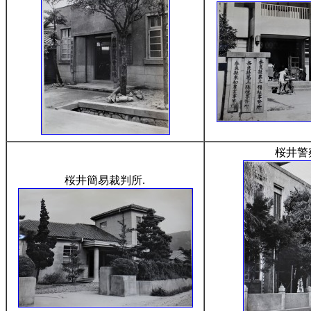
桜井警
桜井簡易裁判所.