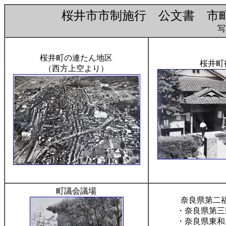
桜井市市制施行 公文書 市町
桜井町の連たん地区
桜井町
（西方上空より）
町議会議場
奈良県第二
・奈良県第三
・奈良県東和