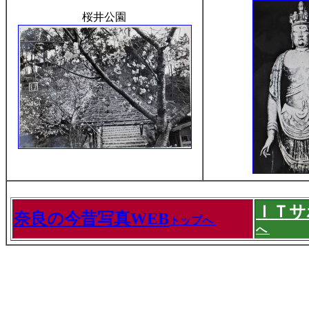
桜井公園
ＩＴサ
奈良の今昔写真WEB
トップへ
へ