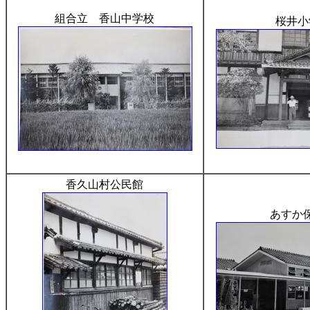
組合立 香山中学校
桜井小
香久山村公民館
あすか