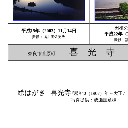
田植
平成15年（2003）11月14日
平成22年（2
撮影：福川美佐男氏
撮影：
喜 光 寺
奈良市菅原町
絵はがき
喜光寺
明治40（1907）年～大正7
写真提供：成瀬匡章様