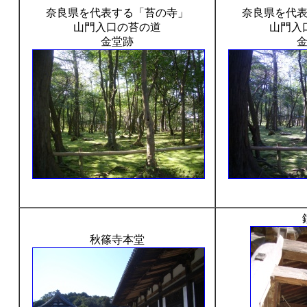
奈良県を代表する「苔の寺」
奈良県を代
山門入口の苔の道
山門入
金堂跡
秋篠寺本堂