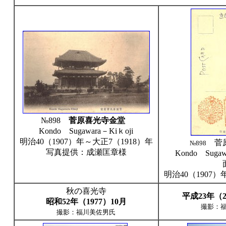
№898
菅原喜光寺金堂
Kondo Sugawara－Kiｋoji
明治40（1907）年～大正7（1918）年
菅原
№898
写真提供：成瀬匡章様
Kondo Sugaw
明治40（1907）
秋の喜光寺
平成23年（2
昭和52年（1977）10月
撮影：
撮影：福川美佐男氏