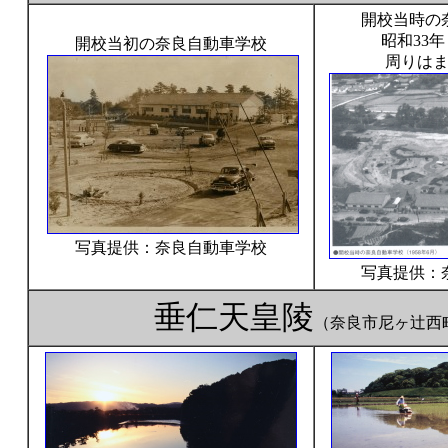
開校当時の
昭和33年
開校当初の奈良自動車学校
周りは
写真提供：奈良自動車学校
写真提供：
垂仁天皇陵
（奈良市尼ヶ辻西