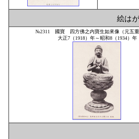
絵は
№2311 國寶 四方佛之内寶生如來像（元五
大正7（1918）年～昭和8（1934）年