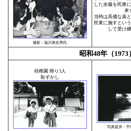
した余服を民衆
来
当時は高価な薬
民衆に施すとい
して受け
撮影：福川美佐男氏
昭和48年（19
幼稚園 帰り3人
恥ずかし
写真提供：平