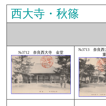
西大寺・秋篠
№3713 奈良
№3712 奈良西大寺 金堂