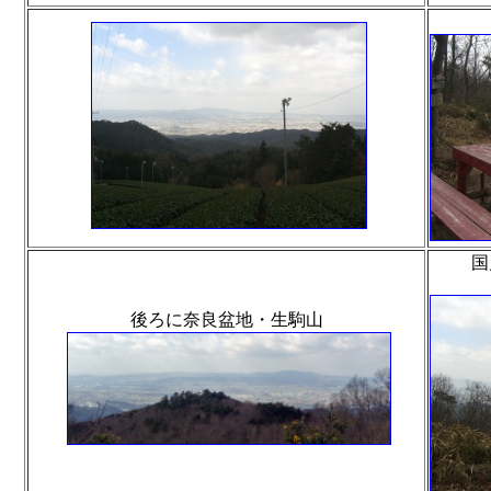
国
後ろに奈良盆地・生駒山