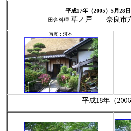
平成17年（2005）5月28日
草ノ戸 奈良市
田舎料理
写真：河本
平成18年（2