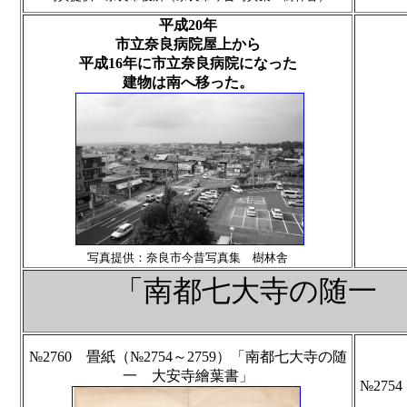
平成20年
市立奈良病院屋上から
平成16年に市立奈良病院になった
建物は南へ移った。
写真提供：奈良市今昔写真集 樹林舎
「南都七大寺の随一
№2760 畳紙（№2754～2759）「南都七大寺の随
一 大安寺繪葉書」
№27