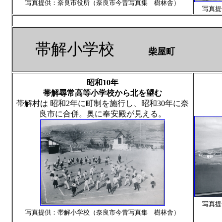
写真提供：奈良市役所（奈良市今昔写真集 樹林舎）
写真提
帯解小学校
柴屋町
昭和10年
帯解尋常高等小学校から北を望む
帯解村は 昭和2年に町制を施行し、昭和30年に奈
良市に合併。奥に奉安殿が見える。
写真提
写真提供：帯解小学校（奈良市今昔写真集 樹林舎）