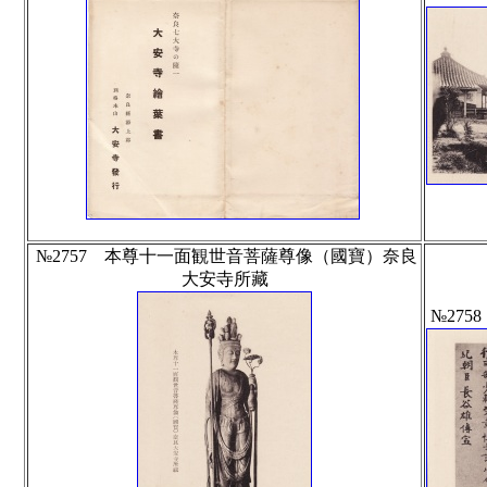
№2757 本尊十一面観世音菩薩尊像（國寶）奈良
大安寺所藏
№27