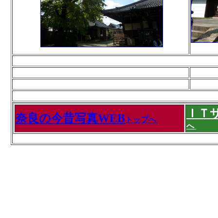
ＩＴ
奈良の今昔写真WEB
トップへ
へ