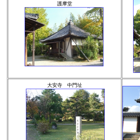
護摩堂
大安寺 中門址