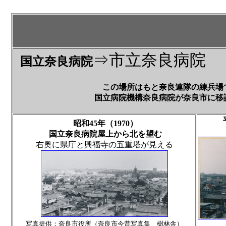
⇒市立奈良病院
国立奈良病院
この場所はもと奈良連隊の練兵場
国立病院機構奈良病院が奈良市に移譲されて平
平
昭和45年（1970）
国立奈良病院屋上から北を望む
右奥に県庁と興福寺の五重塔が見える
写真提供：奈良市役所（奈良市今昔写真集 樹林舎）