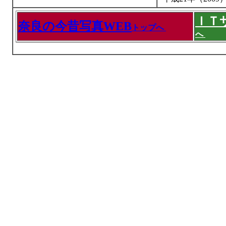
ＩＴ
奈良の今昔写真WEB
トップへ
へ