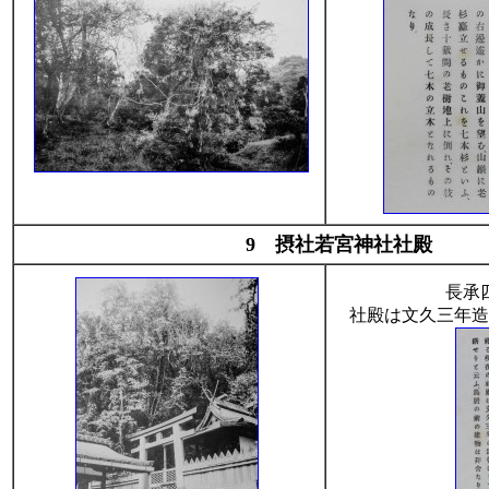
9 摂社若宮神社社殿
長承
社殿は文久三年造