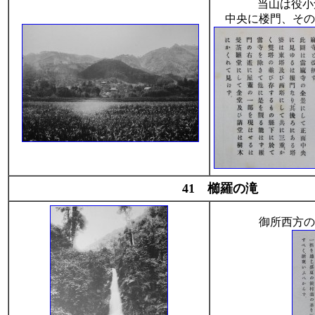
当山は役小
中央に楼門、その
41 櫛羅の滝
御所西方の