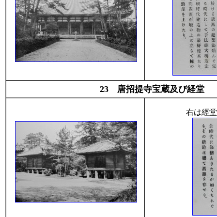
23 唐招提寺宝蔵及び経堂
右は經堂