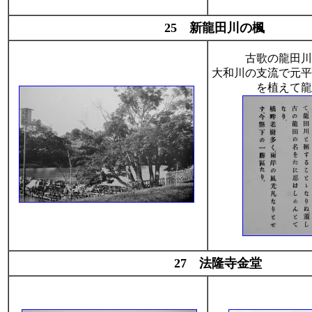
25 新龍田川の楓
古歌の龍田川
大和川の支流で元平
を植えて龍
27 法隆寺金堂