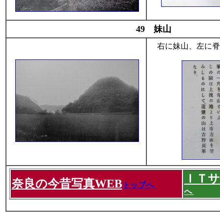
49 妹山
右に妹山、左に脊
ＩＴ
奈良の今昔写真WEB
トップへ
へ