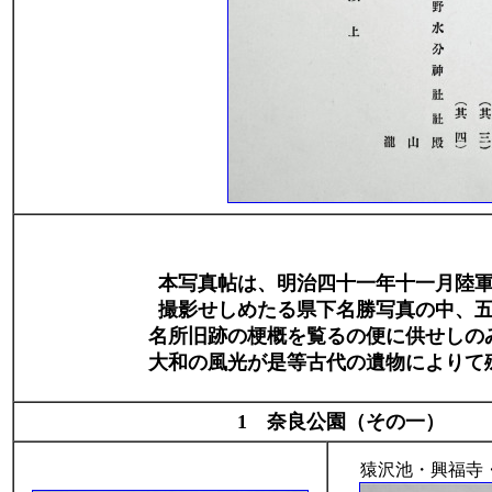
本写真帖は、明治四十一年十一月陸
撮影せしめたる県下名勝写真の中、
名所旧跡の梗概を覧るの便に供せしの
大和の風光が是等古代の遺物によりて
1 奈良公園（その一）
猿沢池・興福寺