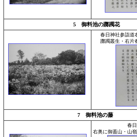
5 御料池の躑躅花
春日神社参詣道
躑躅叢生・右片
7 御料池の藤
春日
右奥に御蓋山・山嶺