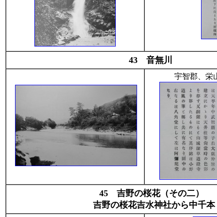
43 音無川
宇智郡、栄
45 吉野の桜花（その二）
吉野の桜花吉水神社から中千本