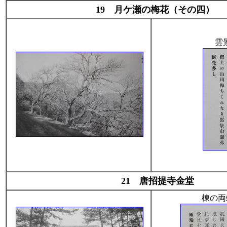
19 月ケ瀬の梅花（その四）
雲
21 唐招提寺金堂
棟の両