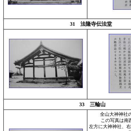
31 法隆寺伝法堂
33 三輪山
全山大神神社
この写真は南
左方に大神神社、右