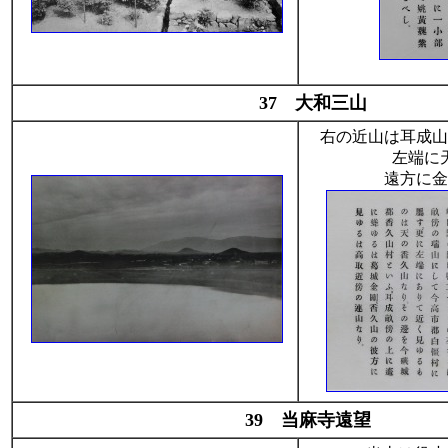
37 大和三山
右の近山は耳成山
左端に
遠方に金
39 当麻寺遠望