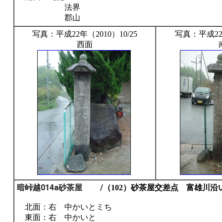
法界
郡山
写真：平成22年（2010）10/25
写真：平成22年
西面
暗峠越014a砂茶屋 /
（102）砂茶屋交差点 富雄川
北面：右 中かいとミち
東面：右 中かいと