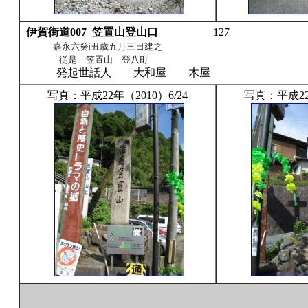
伊賀街道007
笠置山登山口
127
嘉永六癸i丑歳五月三日建之
従是 笠置山 登八町
発起世話人 大和屋 木屋
写真：平成22年（2010）6/24
写真：平成22年