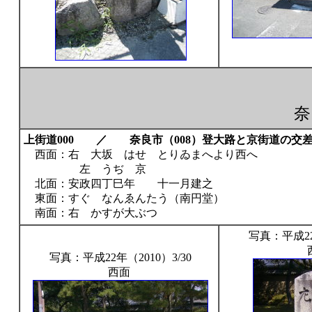
奈
上街道000 ／ 奈良市（008）登大路と京街道の交
西面：右 大坂 はせ とりゐまへより西へ
左 うぢ 京
北面：安政四丁巳年 十一月建之
東面：すぐ なんゑんたう（南円堂）
南面：右 かすが大ぶつ
写真：平成22年
写真：平成22年（2010）3/30
西面