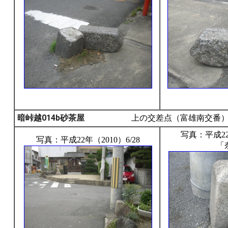
暗峠越014b砂茶屋
上の交差点（富雄南交番）
写真：平成22年
写真：平成22年（2010）6/28
「