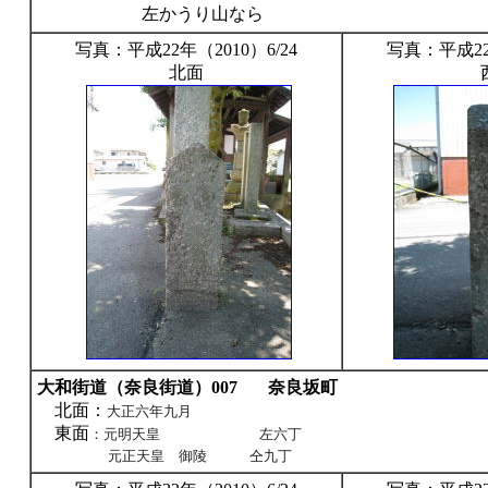
左かうり山なら
写真：平成22年（2010）6/24
写真：平成22年
北面
大和街道（奈良街道）007
奈良坂町
北面：
大正六年九月
東面
：元明天皇 左六丁
元正天皇 御陵 仝九丁