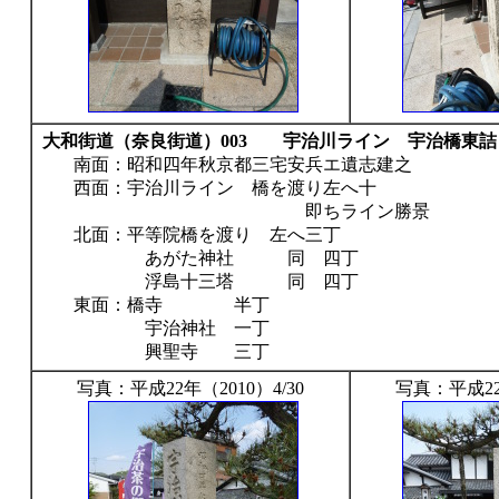
大和街道（奈良街道）003 宇治川ライン 宇治橋東詰
南面：昭和四年秋京都三宅安兵エ遺志建之
西面：宇治川ライン 橋を渡り左へ十
即ちライン勝景
北面：平等院橋を渡り 左へ三丁
あがた神社 同 四丁
浮島十三塔 同 四丁
東面：橋寺 半丁
宇治神社 一丁
興聖寺 三丁
写真：平成22年（2010）4/30
写真：平成22年