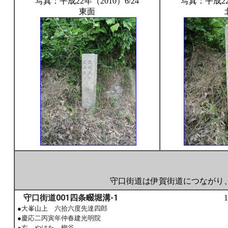
写真：平成22年（2010）6/24
写真：平成22年
東面
守口街道は伊賀街道につながり
守口街道001四条畷堀溝-1
12
●大峯山上 六拾六度先達四郎
●慶応二丙寅年仲春建光明院
●右 やはた 柳谷