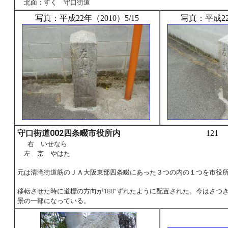
北面：すく 守口街道
写真：平成22年（2010）5/15
写真：平成22年
守口街道002四条畷市役所内
121
右 いせなら
左 京 やはた
元は清滝街道筋のＪＡ大阪東部四条畷にあった３つの内の１つを市役
移転させた時に道標の方向が180°ずれたように配置された。今はさつ
景の一部になっている。