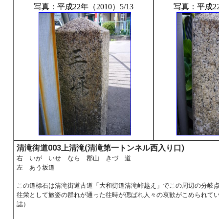
写真：平成22年（2010）5/13
写真：平成22年
清滝街道003上清滝(清滝第一トンネル西入り口)
右 いが いせ なら 郡山 きづ 道
左 あう坂道
この道標石は清滝街道古道「大和街道清滝峠越え」でこの周辺の分岐
往栄として旅姿の群れが通った往時が偲ばれ人々の哀歓がこめられて
誌）