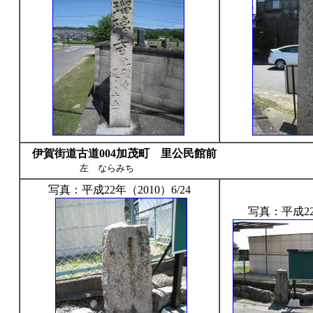
伊賀街道古道004加茂町 里公民館前
1
左 ならみち
写真：平成22年（2010）6/24
写真：平成22年