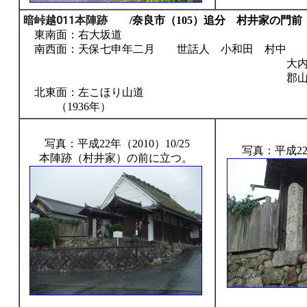
暗峠越011本陣跡
/奈良市（105）追分 村井家の門前
東南面：右大坂道
南西面：天保七申年二月 世話人 小和田 村中
大内 村
郡山吹田屋
北東面：左こほり山道
（1936年）
写真：平成22年（2010）10/25
写真：平成22年
本陣跡（村井家）の前に立つ。