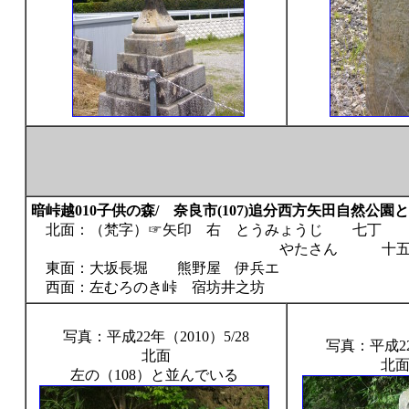
暗峠越010子供の森/ 奈良市(107)追分西方矢田自然公園
北面：（梵字）☞矢印 右 とうみょうじ 七丁
やたさん 十五丁
東面：大坂長堀 熊野屋 伊兵エ
西面：左むろのき峠 宿坊井之坊
写真：平成22年（2010）5/28
写真：平成22年
北面
北
左の（108）と並んでいる