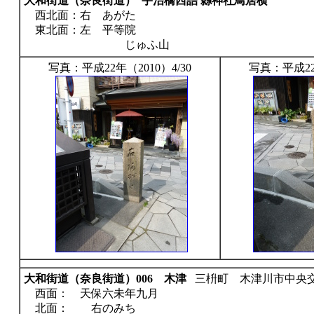
大和街道（奈良街道）
宇治橋西詰
縣神社鳥居横
4
西北面：右 あがた
東北面：左 平等院
じゅふ山
写真：平成22年（2010）4/30
写真：平成22年
大和街道（奈良街道）006 木津
三枡町 木津川市中央
西面： 天保六未年九月
北面： 右のみち