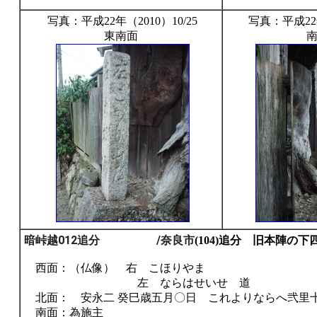
写真：平成22年（2010）10/25
写真：平成22年
東南面
暗峠越012追分 /奈良市
(104)追分 旧本陣
西面：（仏像） 右 こほりやま
左 ならはせいせ 道
北面： 安永二 癸巳歳五月〇日 これよりならへ弐里
南面：為施主