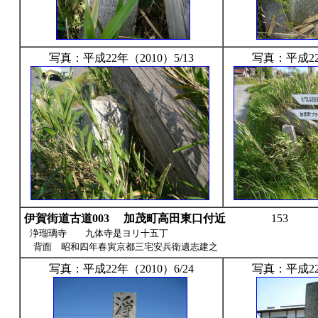
写真：平成22年（2010）5/13
写真：平成22年
伊賀街道古道003
加茂町高田東口付近
153
浄瑠璃寺 九体寺是ヨリ十五丁
背面 昭和四年春寅京都三宅安兵衛遺志建之
写真：平成22年（2010）6/24
写真：平成22年