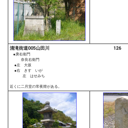
清滝街道005山田川 126
●庚右衛門
奈良右衛門
●左 大坂
●右 きす いが
左 はせみち
近くに二月堂の常夜燈がある。