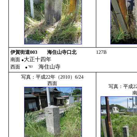
伊賀街道003 海住山寺口北
127B
大正十四年
南面
●
☜ 海住山寺
西面
●
写真：平成22年（2010）6/24
西面
写真：平成22年