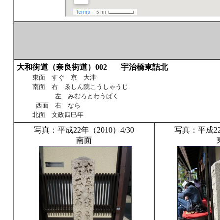
大和街道（奈良街道）002
宇治橋東詰北
3
東面 すぐ 京 大津
南面 右 ゑしん院こうしゃうじ
左 みむろとわうばく
西面 右 なら
北面 文政四巳年
写真：平成22年（2010）4/30
写真：平成22年
南面