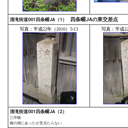
四条畷JAの東交差点
清滝街道001四条畷JA（1）
写真：平成22年（2010）5/13
写真：平成22年
清滝街道001四条畷JA（2）
三坪橋
橋の側にあったが見当たらない