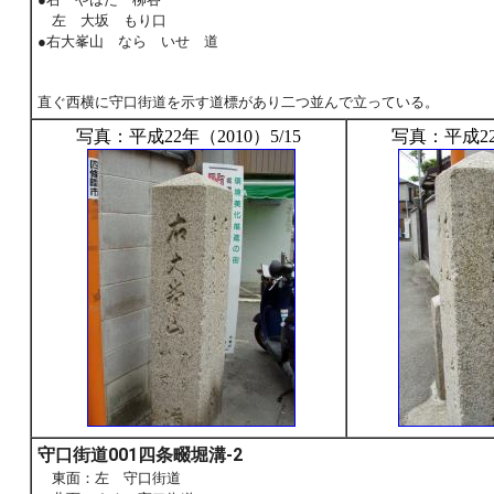
左 大坂 もり口
●右大峯山 なら いせ 道
直ぐ西横に守口街道を示す道標があり二つ並んで立っている。
写真：平成22年（2010）5/15
写真：平成22年
守口街道001四条畷堀溝-2
東面：左 守口街道