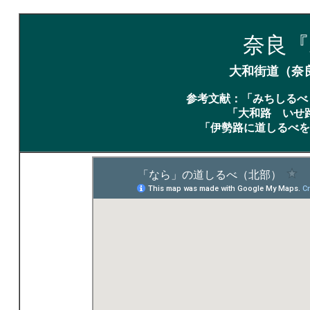
奈良
大和街道（奈
参考文献：「みちしるべ
「大和路 いせ
「伊勢路に道しるべを