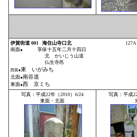
伊賀街道 001
海住山寺口北
127A
南面
享保十五年二月十四日
●
北 かいじう山道
仏生寺邑
東 いがみち
西面●
南谷道
北面
●
西 京ミち
東面
●
写真：平成22年（2010）6/24
写真：平成22年
東面・北面