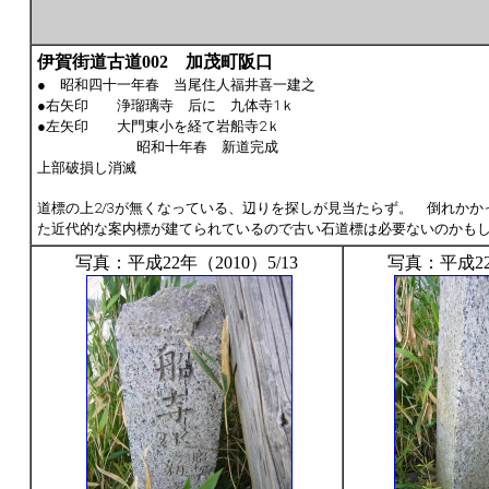
伊賀街道古道002 加茂町阪口
15
● 昭和四十一年春 当尾住人福井喜一建之
●右矢印 浄瑠璃寺 后に 九体寺1ｋ
●左矢印 大門東小を経て岩船寺2ｋ
昭和十年春 新道完成
上部破損し消滅
道標の上2/3が無くなっている、辺りを探しが見当たらず。 倒れか
た近代的な案内標が建てられているので古い石道標は必要ないのかも
写真：平成22年（2010）5/13
写真：平成22年