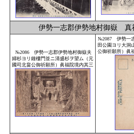
伊勢一志郡伊勢地村御嶽 真福寺
№2087 伊勢
田公園ヨリ大洞
公御祈願所）眞
№2086 伊勢一志郡伊勢地村御嶽夫
婦杉ヨリ鐘樓門並ニ清盛杉ヲ望ム（元
國司北畠公御祈願所）眞福院境内其三