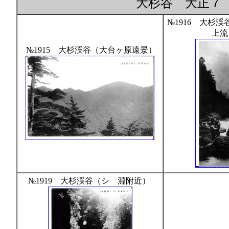
大杉谷 大正７（
№1916 大杉
上流
№1915 大杉渓谷（大台ヶ原遠景）
№1919 大杉渓谷（シゝ淵附近）