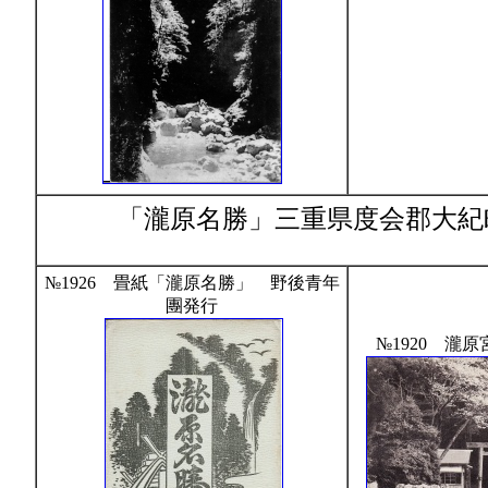
「瀧原名勝」
三重県度会郡大紀町
№1926 畳紙「瀧原名勝」 野後青年
團発行
№1920 瀧