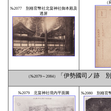
（
№2077 別格官幣社北畠神社御本殿及
透屏
「伊勢國司ノ跡 
（№2079～2084）
№2079 北畠神社境内平面圖
№2080 別格