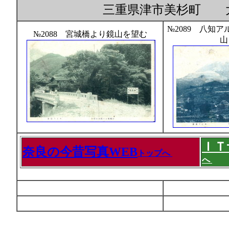
三重県津市美杉町 大正
№2089 八知
№2088 宮城橋より鏡山を望む
山
ＩＴ
奈良の今昔写真WEB
トップへ
へ