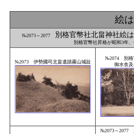
絵
別格官幣社北畠神社絵
№2073～2077
別格官幣社昇格が昭和3年
№2074 
№2073 伊勢國司北畠遺蹟霧山城趾
御水舎及
№2073～20