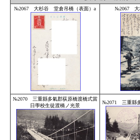
№2067 大杉谷 堂倉吊橋（表面）a
№2067
№2070 三重縣多氣郡荻原橋渡橋式當
№2071 三重
日學校生徒渡橋ノ光景