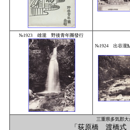
№1923 雄瀧 野後青年團發行
№1924 出谷
三重県多気郡大台
「荻原橋 渡橋式 記