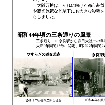
大阪万博は、それに向けた都市基盤
や観光施策など県下にも大きな影響を
らしました。
昭和44年頃の三条通りの風景
三条通り：JR奈良駅から春日大社一の鳥居
大正9年国道15号に認定。昭和27年国道24号と
やすらぎの道交差点
奈良東
昭和44年頃
昭和44年頃長岡二朗氏撮影