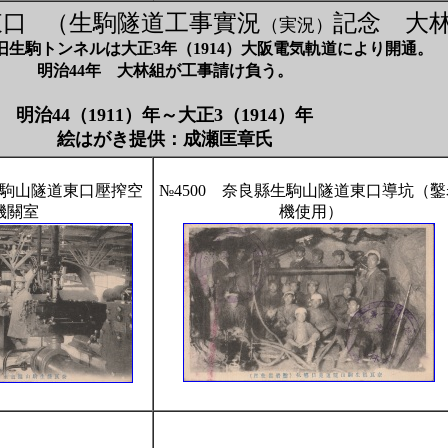
東口 （生駒隧道工事實況
記念 大
（実況）
旧生駒トンネルは大正3年（1914）大阪電気軌道により開通。
明治44年 大林組が工事請け負う。
明治44（1911）年～大正3（1914）年
絵はがき提供：成瀬匡章氏
生駒山隧道東口壓搾空
№4500 奈良縣生駒山隧道東口導坑（鑿
機關室
機使用）