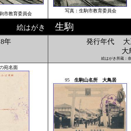
写真：生駒市教育委員会
駒市教育委員会
生駒
絵はがき
8年
発行年代 大
大
絵はがき所蔵：
6の宛名面
95
生駒山名所 大鳥居