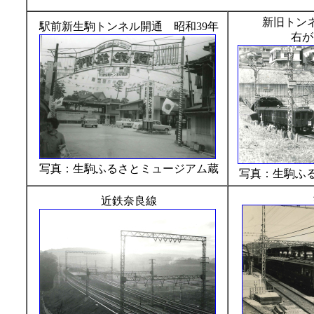
新旧トンネル
駅前新生駒トンネル開通 昭和39年
右が
写真：生駒ふるさとミュージアム蔵
写真：生駒ふ
近鉄奈良線