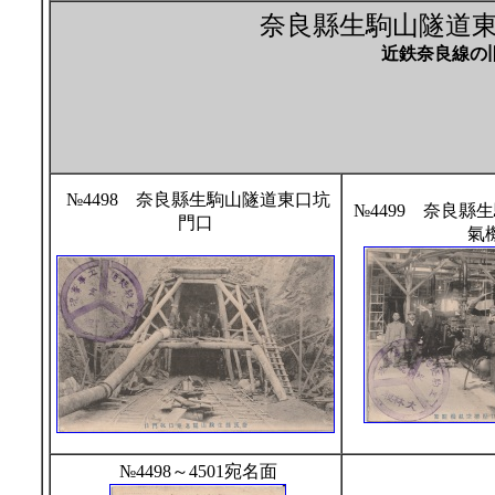
奈良縣生駒山隧道
近鉄奈良線の
№4498 奈良縣生駒山隧道東口坑
№4499 奈良縣
門口
氣
№4498～4501宛名面