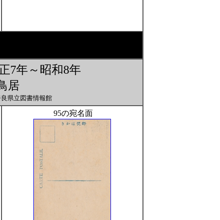
正7年～昭和8年
鳥居
奈良県立図書情報館
95の宛名面