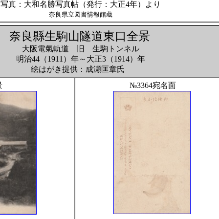
写真：大和名勝写真帖（発行：大正4年）より
奈良県立図書情報館蔵
奈良縣生駒山隧道東口全景
大阪電氣軌道 旧 生駒トンネル
明治44（1911）年～大正3（1914）年
絵はがき提供：成瀬匡章氏
景
№3364宛名面