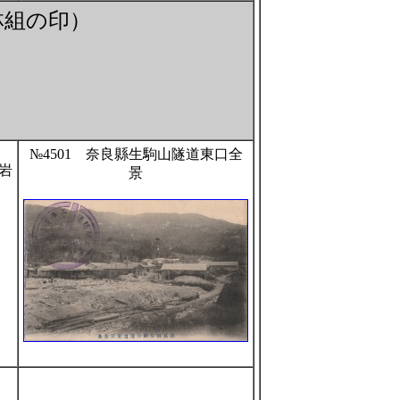
林組の印）
№4501 奈良縣生駒山隧道東口全
岩
景