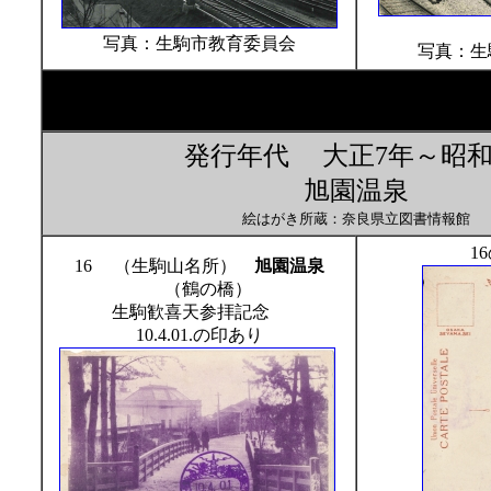
写真：生駒市教育委員会
写真：生
発行年代 大正7年～昭和
旭園温泉
絵はがき所蔵：奈良県立図書情報館
1
16 （生駒山名所）
旭園温泉
（鶴の橋）
生駒歓喜天参拝記念
10.4.01.の印あり