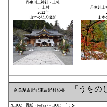
丹生川上神社・上社
_川上村
丹生川上
_2022年
_
山本公弘氏撮影
山本
「うをの
奈良県吉野郡東吉野村杉谷
№1932 畳紙（№1927～1931）「うを