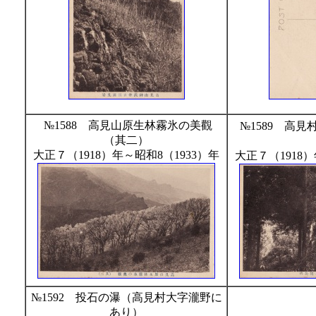
№1588 高見山原生林霧氷の美觀
№1589 高
（其二）
大正７（1918）年～昭和8（1933）年
大正７（1918）
№1592 投石の瀑（高見村大字瀧野に
あり）