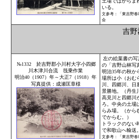
土場ではからま
いる。
文参考：「東吉野春
会
吉野
左の絵葉書の写
№1332 於吉野郡小川村大字小四郷
の「吉野山林写
川木津川合流 筏乗作業
明治35年の秋
明治40（1907）年～大正7（1918）年
場所は小（おむ
写真提供：成瀬匡章様
川、四郷川、日
景勝地。（丹生
高見川と四郷川
ろ。中央の土場
らみ場。（から
でからむ。）
トラックのない
で和歌山へ輸送
文参考：「東吉野春