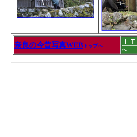
ＩＴ
奈良の今昔写真WEB
トップへ
へ