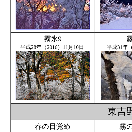
霧氷9
霧
平成28年（2016）11月10日
平成31年（
東吉
春の目覚め
霧