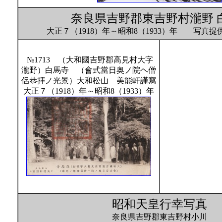
奈良県吉野郡東吉野村瀧野 
大正７（1918）年～昭和8（1933）年 写真
№1713 （大和國吉野郡高見村大字
瀧野）白馬寺 （會式當日奥ノ院ヘ僧
侶恭拝ノ光景）大和松山 美能軒謹寫
大正７（1918）年～昭和8（1933）年
昭和天皇行幸写真
奈良県吉野郡東吉野村小川