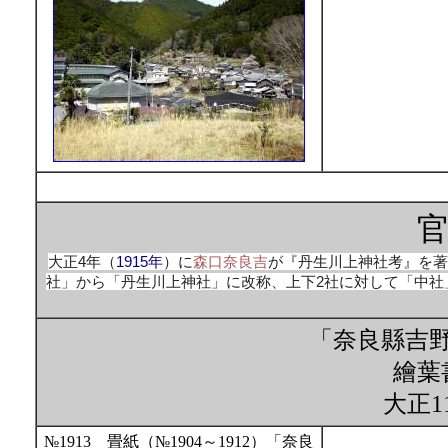
大正4年（
1915年
）に
森口奈良吉
が『丹生川上神社考』を著
社」から「丹生川上神社」に改称、上下2社に対して「中社
「奈良縣吉
繪葉書
大正1
№1913 畳紙（№1904～1912）「奈良