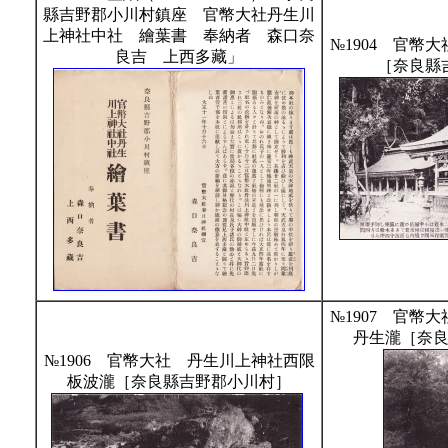
縣吉野郡小川村鎮座 官幣大社丹生川
上神社中社 繪葉書 奉納者 森口奈
№1904 官幣
良吉 上西多藏」
［奈良縣
№1907 官幣
丹生瀧［奈
№1906 官幣大社 丹生川上神社西限
板波瀧［奈良縣吉野郡小川村］