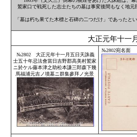
1863年（文久三）倒幕の狼煙をあげた天誅組は、
鷲家口で戦死した志士たちの墓は事変後間もなく地元
「墓は朽ち果てた木標と石碑の二つだけ」であったと
大正元年十一
№2802宛名面
№2802 大正元年十一月五日天誅義
士五十年忌法會當日吉野郡高美村鷲家
ニ於ケル藤本津之助松本謙三郎森下幾
馬福浦元吉ノ墳墓ニ群集參拜ノ光景