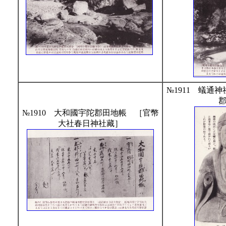
№1911 蟻通
№1910 大和國宇陀郡田地帳 ［官幣
大社春日神社藏］