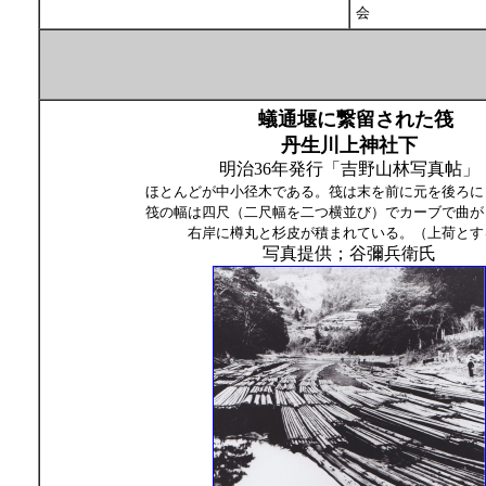
会
蟻通堰に繋留された筏
丹生川上神社下
明治36年発行「吉野山林写真帖」
ほとんどが中小径木である。筏は末を前に元を後ろに
筏の幅は四尺（二尺幅を二つ横並び）でカーブで曲が
右岸に樽丸と杉皮が積まれている。（上荷とす
写真提供；谷彌兵衛氏