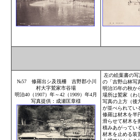
左の絵葉書の写
№57 修羅出シ及筏柵 吉野郡小川
の「吉野山林写
村大字鷲家市谷場
明治35年の秋
明治40（1907）年～42（1909）年4月
場所は鷲家（わ
写真提供：成瀬匡章様
写真の上方（後
が並べられてい
修羅は材木を半
滑らせて材木を
積みあがってい
材木を止める装