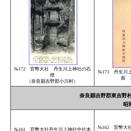
№172 官幣大社 丹生川上神社の石
№173 丹生
燈
面 
（奈良縣吉野郡小川村）
奈良縣吉野郡東吉野
昭
№162 官幣
№161 官幣大社丹生川上神社中社本