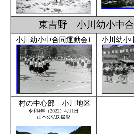
東吉野 小川幼小中合
小川幼小中合同運動会1
小川幼小
村の中心部 小川地区
令和4年（2022）4月1日
山本公弘氏撮影