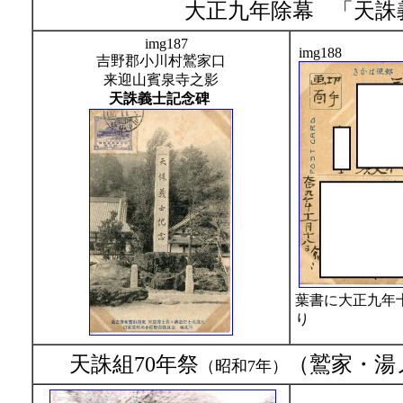
大正九年除幕
「
天誅
img187
img188
吉野郡小川村鷲家口
来迎山賓泉寺之影
天誅義士記念碑
葉書に大正九年
り
天誅組70年祭
（鷲家・湯
（昭和7年）