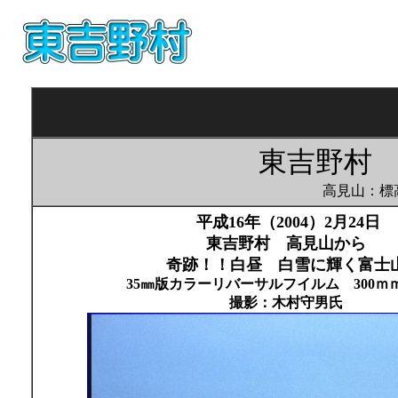
東吉野村
高見山：標
平成16年（2004）2月24日
東吉野村 高見山から
奇跡！！白昼 白雪に輝く富士
35㎜版カラーリバーサルフイルム 300ｍ
撮影：木村守男氏