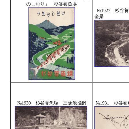
のしおり」 杉谷養魚塲
№1927 杉谷
全景
№1930 杉谷養魚塲 三號池投網
№1931 杉谷