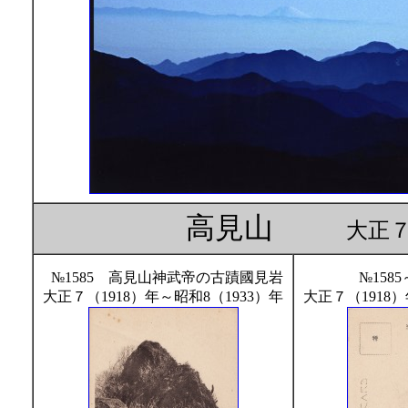
高見山
大正７
№1585 高見山神武帝の古蹟國見岩
№158
大正７（1918）年～昭和8（1933）年
大正７（1918）