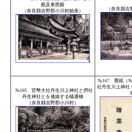
殿及東西殿
（奈良縣吉
（奈良縣吉野郡小川村鎮座）
№167 畳紙（№
社丹生川上神社
№165 官幣大社丹生川上神社と摂社
丹生神社とを連絡する蟻通橋
（奈良縣吉野郡小川村）