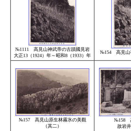
№1111 高見山神武帝の古蹟國見岩
№154 高見
大正13（1924）年～昭和8（1933）年
№157 高見山原生林霧氷の美觀
№158
（其二）
故岩