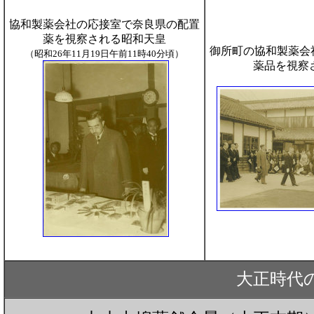
協和製薬会社の応接室で奈良県の配置
薬を視察される昭和天皇
御所町の協和製薬会
（昭和26年11月19日午前11時40分頃）
薬品を視察
大正時代