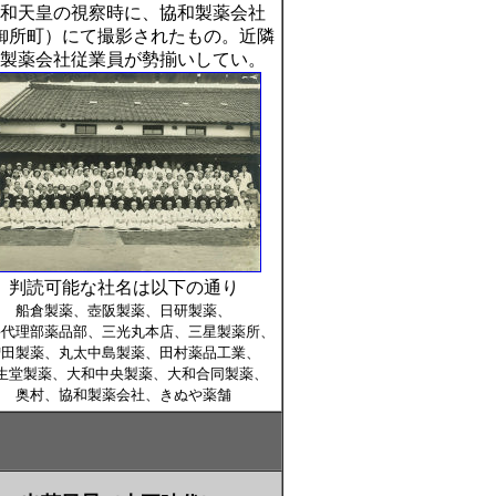
和天皇の視察時に、協和製薬会社
御所町）にて撮影されたもの。近隣
製薬会社従業員が勢揃いしてい。
判読可能な社名は以下の通り
船倉製薬、壺阪製薬、日研製薬、
毎代理部薬品部、三光丸本店、三星製薬所、
増田製薬、丸太中島製薬、田村薬品工業、
生堂製薬、大和中央製薬、大和合同製薬、
奥村、協和製薬会社、きぬや薬舗