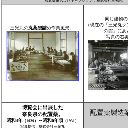
写真提供およびキャプション：株式会社三光丸
同じ建物の
（現在の「三光丸ク
三光丸の
丸薬袋詰
め作業風景。
の館」にあ
写真の右
博覧会に出展した
配置薬製造
奈良県の配置薬。
昭和4年
～昭和6年頃
（1929）
（1931）
写真提供：株式会社三光丸