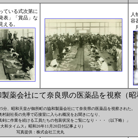
っている式次第に
人
発表」「賞品」な
容
見える。
製薬会社にて奈良県の医薬品を視察（昭和
11時25分、昭和天皇が御所町の協和製薬会社にて奈良県の医薬品を視察された。
奥村副社長の先導で応接室に入られ概況をお聞きになり、
真剣に作業を続ける工員たちの包装状況をご覧になり・・・（以下略）」
大和タイムス』昭和26年11月20日付記事より）
写真提供：株式会社三光丸