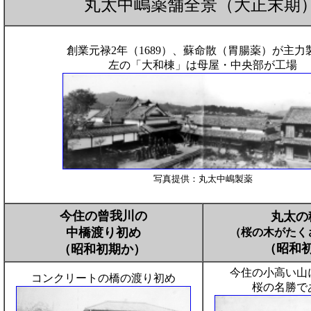
丸太中嶋薬舗全景（大正末期
創業元禄2年（1689）、蘇命散（胃腸薬）が主力
左の「大和棟」は母屋・中央部が工場
写真提
供：丸太中嶋製薬
今住の曾我川の
丸太の
中橋渡り初め
（桜の木がたく
（昭和
（昭和初期か）
今住の小高い山
コンクリートの橋の渡り初め
桜の名勝で