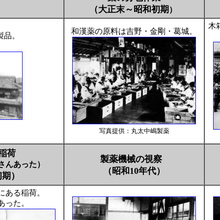
）
（大正末～昭和初期
）
木
和漢薬の原料は吉野・金剛・葛城。
製品。
写真
提供：丸太中嶋製薬
稲荷
製薬機械の視察
さんあった）
（昭和10年代）
初期）
にある稲荷。
あった。