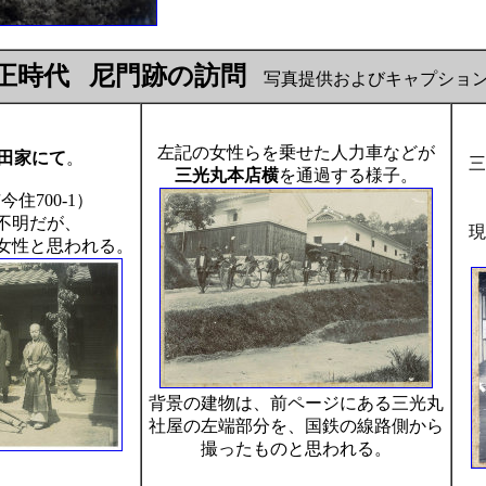
正時代
尼門跡の訪問
写真提供およびキャプション
左記の女性らを乗せた人力車などが
田家にて
。
三
三光丸本店横
を通過する様子。
住700-1）
不明だが、
現
女性と思われる。
背景の建物は、前ページにある三光丸
社屋の左端部分を、国鉄の線路側から
撮ったものと思われる。