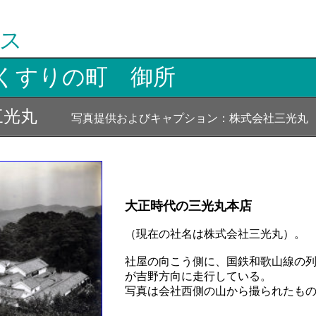
ス
くすりの町 御所
三光丸
写真提供およびキャプション：株式会社三光丸
大正時代の三光丸本店
（現在の社名は株式会社三光丸）。
社屋の向こう側に、国鉄和歌山線の
が吉野方向に走行している。
写真は会社西側の山から撮られたも