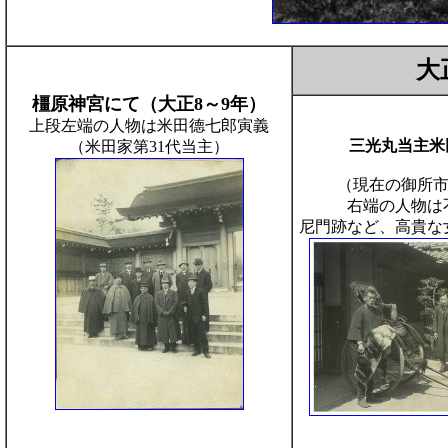
大
橿原神宮にて（大正8～9年）
上段左端の人物は米田德七郎寅義
三光丸当主米
（米田家第31代当主）
（現在の御所市今
右端の人物は
尼門跡など、高貴な