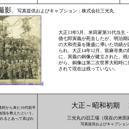
撮影
。 写真提供およびキャプション：株式会社三光丸
大正13年5月、米田家第31代当主
德七郎寅義が死去したが、明治期
の大和売薬を隆盛に導いた功績が
られ、大正14年12月、當麻寺奥の
に、寅義の銅像が建立された。残
がら、銅像は第二次世界大戦時に
されて現在は残っていない。
4
大正～昭和初期 
村から来た10代前半
勉強を教えたという。
三光丸の旧工場（現在の米田
れるとあって喜ばれ
写真提供およびキャプショ