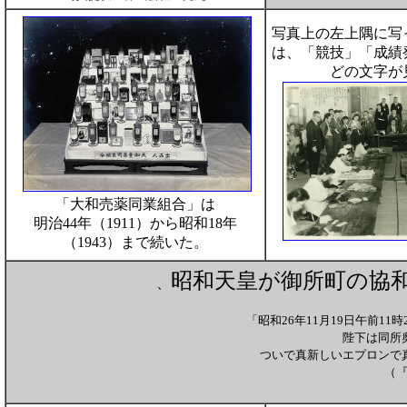
写真上の左上隅に写
は、「競技」「成績
どの文字が
「大和売薬同業組合」は
明治44年（1911）から昭和18年
（1943）まで続いた。
昭和天皇が御所町の協和
、
「昭和26年11月19日午前
陛下は同所
ついで真新しいエプロンで
（『