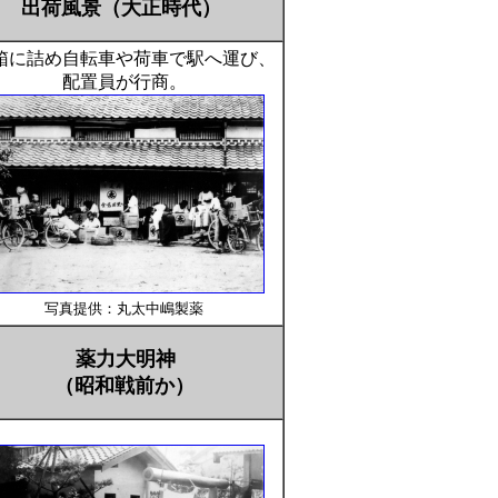
出荷風景（大正時代）
箱に詰め自転車や荷車で駅へ運び、
配置員が行商。
写真
提供：丸太中嶋製薬
薬力大明神
（昭和戦前か）