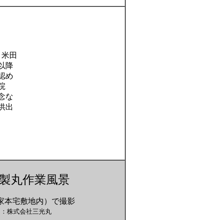
・米田
以降
認め
院
念な
供出
製丸作業風景
家本宅敷地内）で撮影
ン：株式会社三光丸