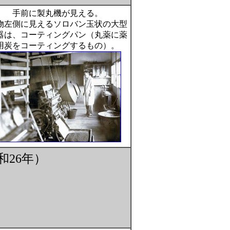
手前に製丸機が見える。
物左側に見えるソロバン玉状の大型
器は、コーティングパン（丸薬に薬
用炭をコーティングするもの）。
26年）