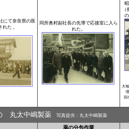
昭
（
の
社にて奈良県の医
同所奥村副社長の先導で応接室に入ら
された 。
れた。
大
回
の 丸太中嶋製薬
写真提供：丸太中嶋製薬
薬の分包作業