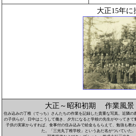
大正15年に
大正～昭和初期 作業風景
住み込みの丁稚（でっち）さんたちの作業を記録した貴重な写真。近隣の農
の子供らが、日中はこうして働き、夕方になると学校の先生がやってきて
子供の実家からすれば、食事付の住み込みで給金ももらえて、勉強も教わ
た。「三光丸丁稚学校」というあだ名がついていた。