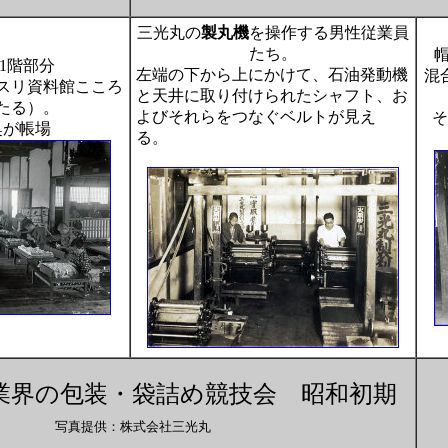
三光丸の
製丸機
を操作する男性従業員
たち。
帽
1階部分
左端の下から上にかけて、石油発動機
混
スリ資料館こころ
と天井に取り付けられたシャフト、お
たる）。
よびそれらをつなぐベルトが見え
そ
奥が帳場
る。
業界の包装・袋詰め競技会 昭和初期
写真提供：株式会社三光丸