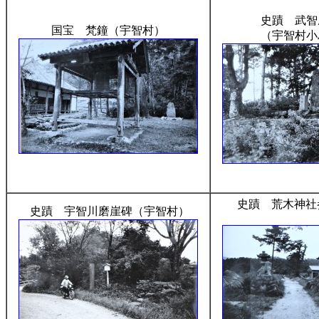
史蹟 武智
国宝 梵鐘（宇智村）
（宇智村小
史蹟 荒木神社
史蹟 宇智川磨崖碑（宇智村）