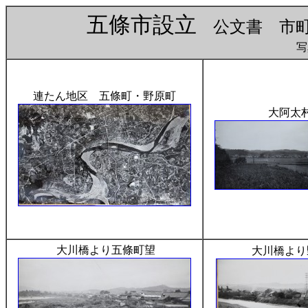
五條市設立
公文書 市町村
連たん地区 五條町・野原町
大阿太
大川橋より五條町望
大川橋より