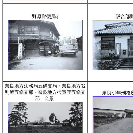
野原郵便局.j
阪合部
奈良地方法務局五條支局・奈良地方裁
判所五條支部・奈良地方検察庁五條支
奈良少年刑務
部 全景