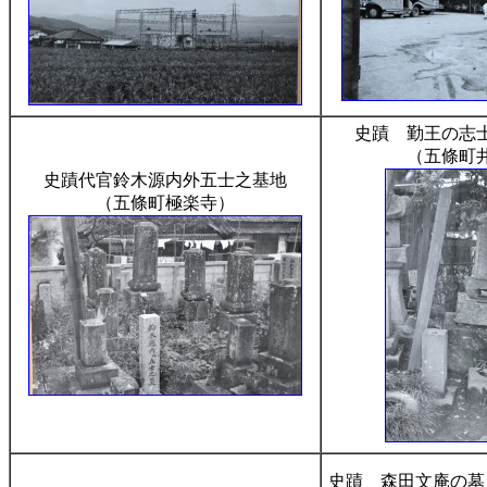
史蹟 勤王の志
（五條町
史蹟代官鈴木源内外五士之基地
（五條町極楽寺）
史蹟 森田文庵の墓