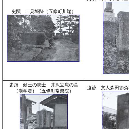
史蹟 二見城跡（五條町川端）
史蹟 勤王の志士 井沢宜庵の墓
遺跡 文人森田節斎
（漢学者）（五條町常楽院）