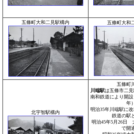
五條町大和二見駅構内
五條町大和
五條町
川端駅
は五條市二見
南和鉄道により開設
年
明治35年川端駅に改
北宇智駅構内
鉄道の駅
明治45年5月26日
で開