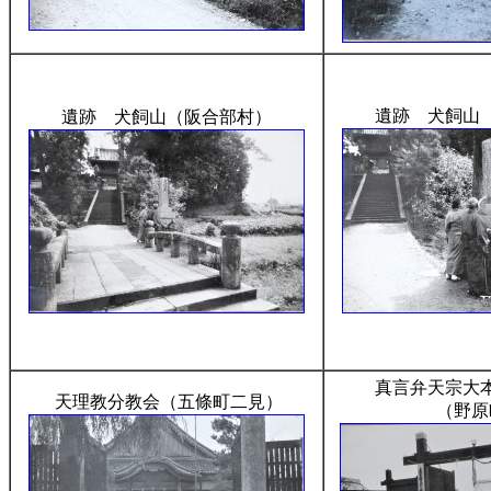
遺跡 犬飼山
遺跡 犬飼山（阪合部村）
真言弁天宗大
天理教分教会（五條町二見）
（野原