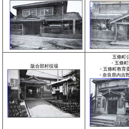
五條町
・五條町
阪合部村役場
・五條町教育
・奈良県内吉