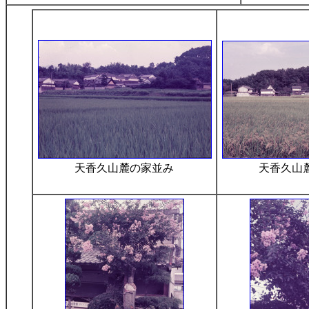
天香久山麓の家並み
天香久山