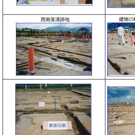
建物1
西南落溝跡地