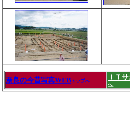
ＩＴサ
奈良の今昔写真WEB
トップへ
へ