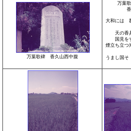
万葉
大和には 
天の香
国見を
煙立ち立つ
万葉歌碑 香久山西中腹
うまし国そ