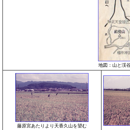
地図：山と渓谷
藤原宮あたりより天香久山を望む