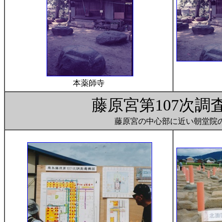
本薬師寺
藤原宮第107次調
藤原宮の中心部に近い朝堂院