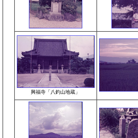
興福寺「八釣山地蔵」