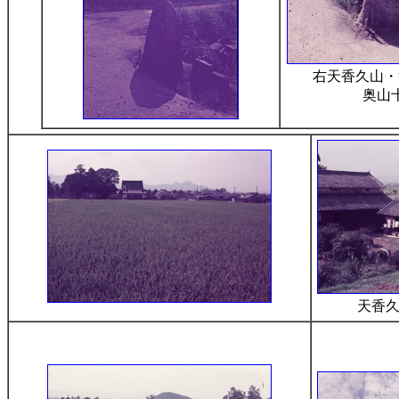
右天香久山・
奥山
天香