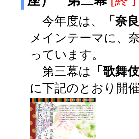
座） 第三幕
[終了
今年度は、
「奈
メインテーマに、
っています。
第三幕は
「歌舞
に下記のとおり開