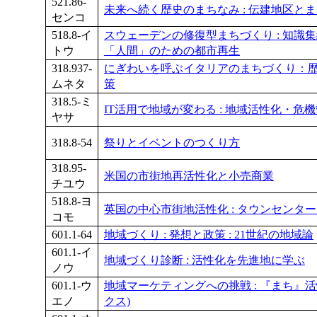
521.86-
未来へ続く歴史のまちなみ : 伝建地区と
センコ
518.8-イ
スウェーデンの修復型まちづくり : 知識
トウ
「人間」のための都市再生
318.937-
にぎわいを呼ぶイタリアのまちづくり：
ムネタ
策
318.5-ミ
IT活用で地域が変わる : 地域活性化・危
ヤサ
318.8-54
祭りとイベントのつくり方
318.95-
米国の市街地再活性化と小売商業
チユウ
518.8-ヨ
英国の中心市街地活性化 : タウンセンタ
コモ
601.1-64
地域づくり : 発想と政策 : 21世紀の地域論
601.1-イ
地域づくり診断 : 活性化を先進地に学ぶ
ノウ
601.1-ウ
地域マーケティングへの挑戦 : 『まち』活
エノ
クス)