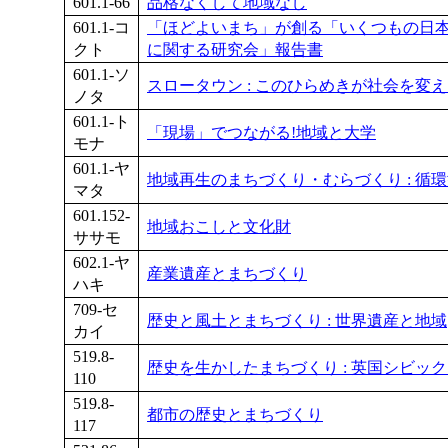
601.1-66
品格なくして地域なし
601.1-コ
「ほどよいまち」が創る「いくつもの日本」
クト
に関する研究会」報告書
601.1-ソ
スロータウン : このひらめきが社会を変
ノタ
601.1-ト
「現場」でつながる!地域と大学
モナ
601.1-ヤ
地域再生のまちづくり・むらづくり : 循
マタ
601.152-
地域おこしと文化財
ササモ
602.1-ヤ
産業遺産とまちづくり
ハキ
709-セ
歴史と風土とまちづくり : 世界遺産と地域
カイ
519.8-
歴史を生かしたまちづくり : 英国シビッ
110
519.8-
都市の歴史とまちづくり
117