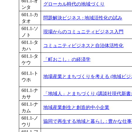
601.1-オ
グローカル時代の地域づくり
ンタ
601.1-カ
問題解決ビジネス : 地域活性化の試み
タオ
601.1-ソ
現場からのコミュニティビジネス入門
ノト
601.1-タ
コミュニティビジネスと自治体活性化
カハ
601.1-タ
「町おこし」の経済学
ケウ
601.1-ト
地場産業とまちづくりを考える (地域ビジネス
ウホ
601.1-ナ
「地域人」とまちづくり (講談社現代新書:16
カサ
601.1-ナ
地域産業創生と創造的中小企業
カム
601.1-ノ
協同で再生する地域と暮らし : 豊かな仕
ウリ
601.1-フ