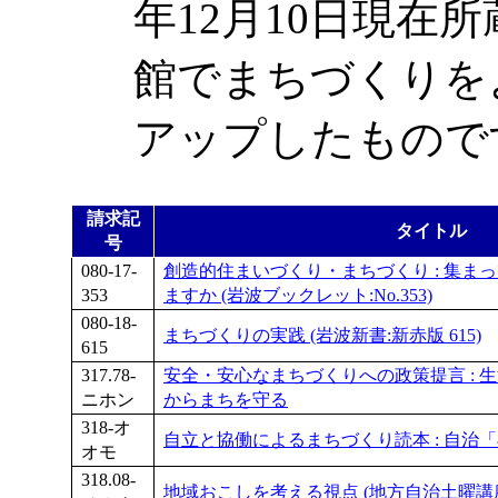
年12月10日現在
館でまちづくりを
アップしたもので
請求記
タイトル
号
080-17-
創造的住まいづくり・まちづくり : 集ま
353
ますか (岩波ブックレット:No.353)
080-18-
まちづくりの実践 (岩波新書:新赤版 615)
615
317.78-
安全・安心なまちづくりへの政策提言 : 
ニホン
からまちを守る
318-オ
自立と協働によるまちづくり読本 : 自治
オモ
318.08-
地域おこしを考える視点 (地方自治土曜講座ブ