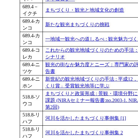
689.4－
まちづくり・観光と地域文化の創造
イクチ
689.4-カ
新たな観光まちづくりの挑戦
ンコ
689.4-カ
一地域一観光への道しるべ : 観光魅力づ
ンコ
689.4-コ
これからの観光地域づくりのための手法
レカ
シナリオ
689.4-ニ
観光の街なか魅力度とニーズ：専門家の
ツケ
告書
689.4-ニ
新世紀の観光地域づくりの手法 : 平成12
ホン
くり賞」受賞観光地等に学ぶ
まちづくりと政策形成 : 景観・環境分野
518.8-ソ
課題 (NIRAセミナー報告書:no.2003-1.
ウコ
第2回)
518.8-リ
河川を活かしたまちづくり事例集 [1]
ハフ
518.8-リ
河川を活かしたまちづくり事例集 2
ハフ