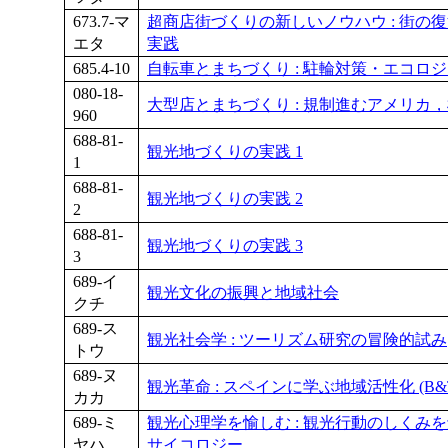
673.7-マ
超商店街づくりの新しいノウハウ : 街の
エタ
実践
685.4-10
自転車とまちづくり : 駐輪対策・エコロ
080-18-
大型店とまちづくり : 規制進むアメリカ
960
688-81-
観光地づくりの実践 1
1
688-81-
観光地づくりの実践 2
2
688-81-
観光地づくりの実践 3
3
689-イ
観光文化の振興と地域社会
クチ
689-ス
観光社会学 : ツーリズム研究の冒険的試み
トウ
689-ヌ
観光革命 : スペインに学ぶ地域活性化 (B&
カカ
689-ミ
観光心理学を愉しむ : 観光行動のしくみを
ヤハ
サイコロジー