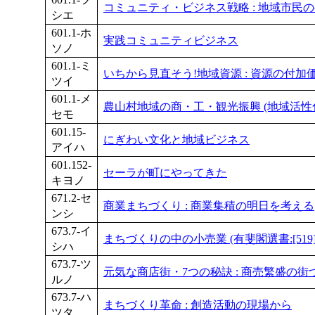
コミュニティ・ビジネス戦略 : 地域市民
シエ
601.1-ホ
実践コミュニティビジネス
ソノ
601.1-ミ
いちから見直そう!地域資源 : 資源の付
ツイ
601.1-メ
農山村地域の商・工・観光振興 (地域活性化
セモ
601.15-
にぎわい文化と地域ビジネス
アイハ
601.152-
セーラが町にやってきた
キヨノ
671.2-セ
商業まちづくり : 商業集積の明日を考える
ンシ
673.7-イ
まちづくりの中の小売業 (有斐閣選書:[519]
シハ
673.7-ツ
元気な商店街・7つの秘訣 : 商売繁盛の街
ルノ
673.7-ハ
まちづくり革命 : 創造活動の現場から
ツタ