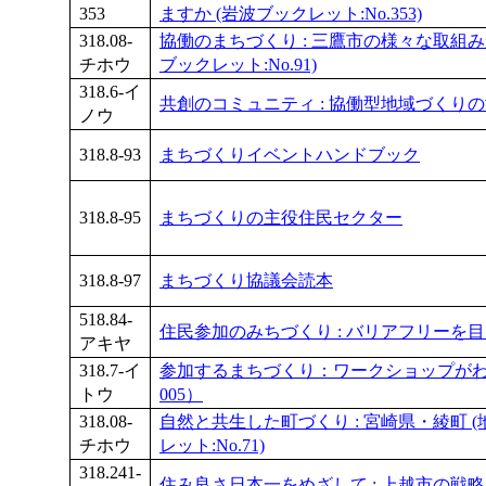
353
ますか (岩波ブックレット:No.353)
318.08-
協働のまちづくり : 三鷹市の様々な取組み
チホウ
ブックレット:No.91)
318.6-イ
共創のコミュニティ : 協働型地域づくり
ノウ
318.8-93
まちづくりイベントハンドブック
318.8-95
まちづくりの主役住民セクター
318.8-97
まちづくり協議会読本
518.84-
住民参加のみちづくり : バリアフリーを
アキヤ
318.7-イ
参加するまちづくり：ワークショップが
トウ
005）
318.08-
自然と共生した町づくり : 宮崎県・綾町 
チホウ
レット:No.71)
318.241-
住み良さ日本一をめざして : 上越市の戦略