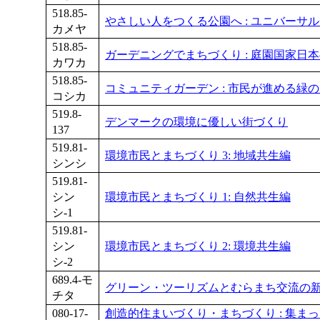
518.85-
やさしい人をつくる公園へ : ユニバーサ
カメヤ
518.85-
ガーデニングでまちづくり : 庭園国家日
カワカ
518.85-
コミュニティガーデン : 市民が進める緑
コシカ
519.8-
デンマークの環境に優しい街づくり
137
519.81-
環境市民とまちづくり 3: 地域共生編
シンシ
519.81-
シン
環境市民とまちづくり 1: 自然共生編
シ-1
519.81-
シン
環境市民とまちづくり 2: 環境共生編
シ-2
689.4-モ
グリーン・ツーリズムとむらまち交流の
チタ
080-17-
創造的住まいづくり・まちづくり : 集ま