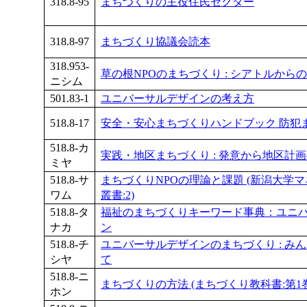
318.8-95
まちづくりの主役住民セクター
318.8-97
まちづくり協議会読本
318.953-
草の根NPOのまちづくり : シアトルから
ニシム
501.83-1
ユニバーサルデザインの考え方
518.8-17
安全・安心まちづくりハンドブック 防犯
518.8-カ
実践・地区まちづくり : 発意から地区計
ミヤ
518.8-サ
まちづくりNPOの理論と課題 (新潟大学
ワム
叢書:2)
518.8-タ
福祉のまちづくりキーワード事典：ユニ
ナカ
ン
518.8-チ
ユニバーサルデザインのまちづくり : み
シヤ
て
518.8-ニ
まちづくりの方法 (まちづくり教科書:第1巻
ホン