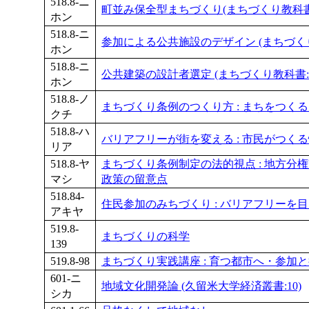
518.8-ニ
町並み保全型まちづくり(まちづくり教科書:
ホン
518.8-ニ
参加による公共施設のデザイン (まちづくり
ホン
518.8-ニ
公共建築の設計者選定 (まちづくり教科書:
ホン
518.8-ノ
まちづくり条例のつくり方 : まちをつく
クチ
518.8-ハ
バリアフリーが街を変える : 市民がつく
リア
518.8-ヤ
まちづくり条例制定の法的視点 : 地方分
マシ
政策の留意点
518.84-
住民参加のみちづくり : バリアフリーを
アキヤ
519.8-
まちづくりの科学
139
519.8-98
まちづくり実践講座 : 育つ都市へ・参加
601-ニ
地域文化開発論 (久留米大学経済叢書:10)
シカ