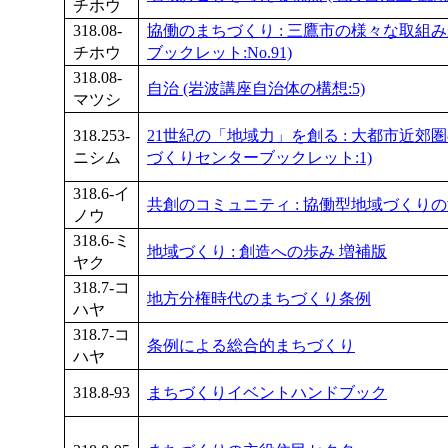
チホウ
318.08-
協働のまちづくり : 三鷹市の様々な取組み
チホウ
ブックレット:No.91)
318.08-
自治 (岩波講座自治体の構想:5)
マツシ
318.253-
21世紀の「地域力」を創る : 大都市近郊
ニシム
づくりセンターブックレット:1)
318.6-イ
共創のコミュニティ : 協働型地域づくり
ノウ
318.6-ミ
地域づくり : 創造への歩み 増補版
ヤク
318.7-コ
地方分権時代のまちづくり条例
ハヤ
318.7-コ
条例による総合的まちづくり
ハヤ
318.8-93
まちづくりイベントハンドブック