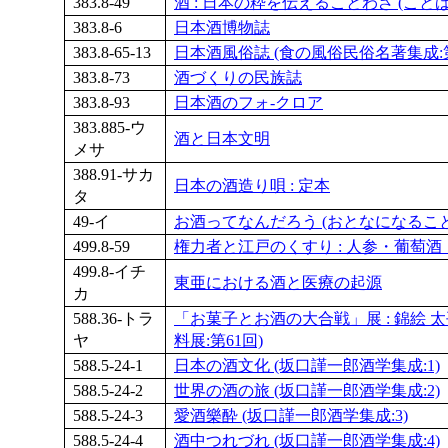
383.8-49
酒 : 日本の粋を伝えることわざ (ことば
383.8-6
日本酒博物誌
383.8-65-13
日本酒風俗誌 (食の風俗民俗名著集成:第
383.8-73
酒づくりの民族誌
383.8-93
日本酒のフォ-クロア
383.885-ウ
酒と日本文明
メサ
388.91-サカ
日本の酒造り唄 : 定本
タ
49-イ
お酒ってなんだろう (おとなになること:
499.8-59
権力者と江戸のくすり : 人参・葡萄
499.8-イチ
東亜における酒と医療の起源
カ
588.36-トラ
「お菓子とお酒の大合戦」展 : 錦絵 
ヤ
料展:第61回)
588.5-24-1
日本の酒文化 (坂口謹一郎酒学集成:1)
588.5-24-2
世界の酒の旅 (坂口謹一郎酒学集成:2)
588.5-24-3
愛酒樂酔 (坂口謹一郎酒学集成:3)
588.5-24-4
酒中つれづれ (坂口謹一郎酒学集成:4)