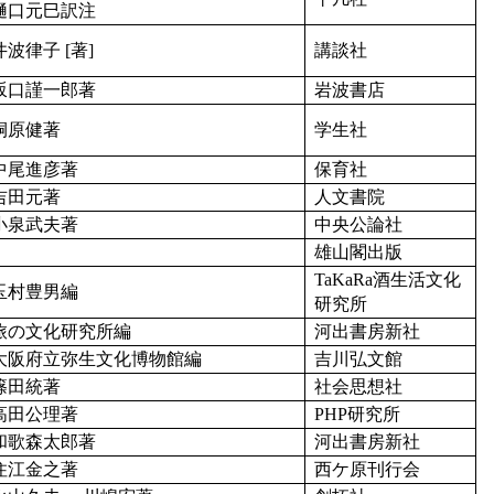
樋口元巳訳注
井波律子 [著]
講談社
坂口謹一郎著
岩波書店
桐原健著
学生社
中尾進彦著
保育社
吉田元著
人文書院
小泉武夫著
中央公論社
雄山閣出版
TaKaRa酒生活文化
玉村豊男編
研究所
旅の文化研究所編
河出書房新社
大阪府立弥生文化博物館編
吉川弘文館
篠田統著
社会思想社
高田公理著
PHP研究所
和歌森太郎著
河出書房新社
住江金之著
西ケ原刊行会