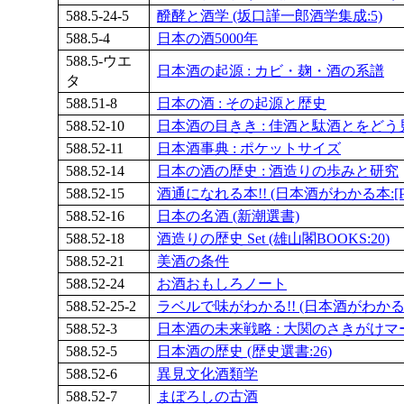
588.5-24-5
醗酵と酒学 (坂口謹一郎酒学集成:5)
588.5-4
日本の酒5000年
588.5-ウエ
日本酒の起源 : カビ・麹・酒の系譜
タ
588.51-8
日本の酒 : その起源と歴史
588.52-10
日本酒の目きき : 佳酒と駄酒とをど
588.52-11
日本酒事典 : ポケットサイズ
588.52-14
日本の酒の歴史 : 酒造りの歩みと研究
588.52-15
酒通になれる本!! (日本酒がわかる本:[Part
588.52-16
日本の名酒 (新潮選書)
588.52-18
酒造りの歴史 Set (雄山閣BOOKS:20)
588.52-21
美酒の条件
588.52-24
お酒おもしろノート
588.52-25-2
ラベルで味がわかる!! (日本酒がわかる本:P
588.52-3
日本酒の未来戦略 : 大関のさきがけ
588.52-5
日本酒の歴史 (歴史選書:26)
588.52-6
異見文化酒類学
588.52-7
まぼろしの古酒