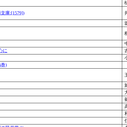
:[1579])
心に
巻)