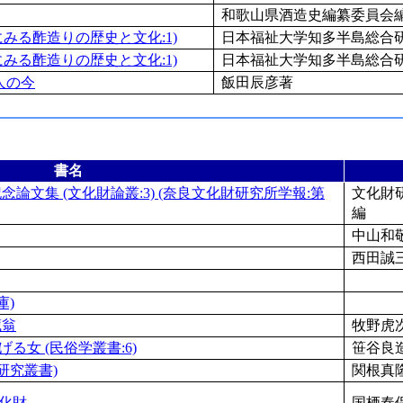
和歌山県酒造史編纂委員会
みる酢造りの歴史と文化:1)
日本福祉大学知多半島総合研
みる酢造りの歴史と文化:1)
日本福祉大学知多半島総合研
人の今
飯田辰彦著
書名
論文集 (文化財論叢:3) (奈良文化財研究所学報:第
文化財
編
中山和
西田誠
庫)
藏翁
牧野虎
る女 (民俗学叢書:6)
笹谷良
研究叢書)
関根真
文化財
国栖奏