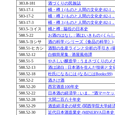
383.8-181
酒づくりの民族誌
583-17-1
桶・樽 1 (ものと人間の文化史:82-1，82
583-17-2
桶・樽 2 (ものと人間の文化史:82-1，82
583-17-3
桶・樽 3 (ものと人間の文化史:82-1，82
583.5-コイス
桶と樽 : 脇役の日本史
588.5-22
お酒のはなし : 酒はいきもの (くら
588.5-ヨシサ
酒の科学 (シリーズ《食品の科学》)
588.51-ヒカシ
酒類の生産ラインと分析の手引き (発
588.52-12
白鶴筒尾集 : 酒屋風俗譚
588.51-5
やさしい醸造学 : うまさづくりのメカニズム
588.52-13
酒は諸白 : 日本酒を生んだ技術と文化 
588.52-18
杜氏になるには (なるにはBooks:99)
588.52-2
酒さけ酒
588.52-20
西宮酒造100年史
588.52-22
日本酒の経済学 : いま、“酒マーケ
588.52-28
大関二百八十年史
588.52-29
酒造経済史の研究 (関西学院大学経済学
588.52-30
近代日本酒造業史 (MINERVA日本史