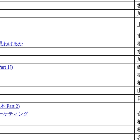
う見わけるか
 1])
art 2)
マーケティング