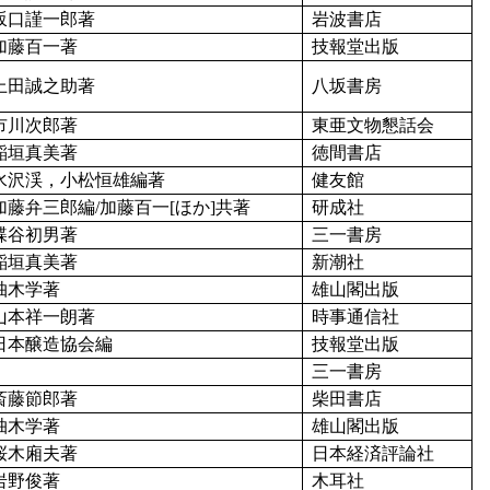
坂口謹一郎著
岩波書店
加藤百一著
技報堂出版
上田誠之助著
八坂書房
市川次郎著
東亜文物懇話会
稲垣真美著
徳間書店
水沢渓，小松恒雄編著
健友館
加藤弁三郎編/加藤百一[ほか]共著
研成社
蝶谷初男著
三一書房
稲垣真美著
新潮社
柚木学著
雄山閣出版
山本祥一朗著
時事通信社
日本醸造協会編
技報堂出版
三一書房
斎藤節郎著
柴田書店
柚木学著
雄山閣出版
桜木廂夫著
日本経済評論社
岩野俊著
木耳社