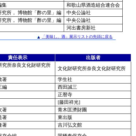
編集
和歌山県酒造組合連合会
究所， 博物館「酢の里」編
中央公論社
究所， 博物館「酢の里」編
中央公論社
河出書房新社
「美味し、酒」展示リストの先頭に戻る
責任表示
出版者
研究所奈良文化財研究所
文化財研究所奈良文化財研究所
敬著
学生社
三編
西田誠三
正暦寺
[藤田祥光]
次著
青木匡濟財團
造著
東出版
隆著
吉川弘文館
保存会編
国栖奏保存会