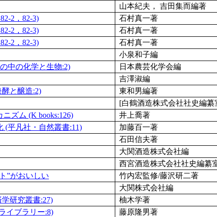
山本紀夫， 吉田集而編著
-2，82-3)
石村真一著
-2，82-3)
石村真一著
-2，82-3)
石村真一著
小泉和子編
しの中の化学と生物:2)
日本農芸化学会編
吉澤淑編
酵と醸造:2)
東和男編著
[白鶴酒造株式会社社史編纂
 (K books:126)
井上喬著
(平凡社・自然叢書:11)
加藤百一著
石田信夫著
大関酒造株式会社編
西宮酒造株式会社社史編纂
ット”がおいしい
竹内宏監修/藤沢研二著
大関株式会社編
研究叢書:27)
柚木学著
ライブラリー:8)
藤原隆男著