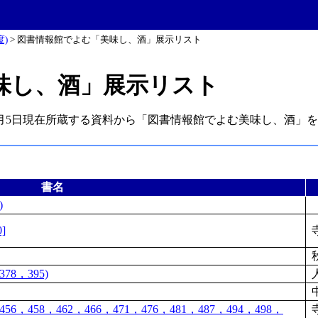
)
>
図書情報館でよむ「美味し、酒」展示リスト
味し、酒」展示リスト
1月5日現在所蔵する資料から「図書情報館でよむ美味し、酒」
書名
)
]
78，395)
6，458，462，466，471，476，481，487，494，498，