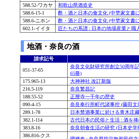
588.52-ワカヤ
和歌山県酒造史
588.6-15-1
酢・酒と日本の食文化 (中埜家文書に
588.6-ニホン
酢・酒と日本の食文化 (中埜家文書に
602.1-イイタ
匠たちの系譜 : 日本の地場産業と職
地酒・奈良の酒
請求記号
奈良文化財研究所創立50周年記念
051-37-65
65冊)
175.965-13
大神神社 改訂新版
216.5-119
奈良繁昌記
188.55-52
正暦寺一千年の歴史
090-4-15
奈良奉行所町代諸事控 (藤田文
289.1-78
日本禁酒事業に於ける青木庄
382.1-114
古代日本の民俗と生活 : 酒を捧げ
383.8-16
奈良朝食生活の研究 (日本史学
386.816-クス
國栖奏 : 奈良県指定無形民俗