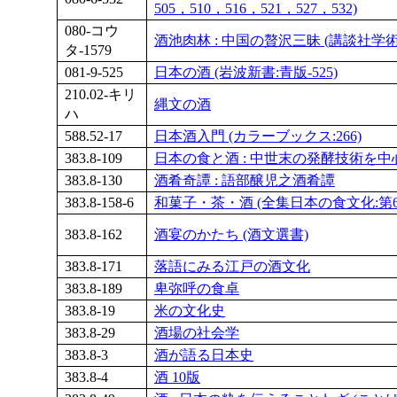
505，510，516，521，527，532)
080-コウ
酒池肉林 : 中国の贅沢三昧 (講談社学術文庫
タ-1579
081-9-525
日本の酒 (岩波新書:青版-525)
210.02-キリ
縄文の酒
ハ
588.52-17
日本酒入門 (カラーブックス:266)
383.8-109
日本の食と酒 : 中世末の発酵技術を中
383.8-130
酒肴奇譚 : 語部醸児之酒肴譚
383.8-158-6
和菓子・茶・酒 (全集日本の食文化:第6
383.8-162
酒宴のかたち (酒文選書)
383.8-171
落語にみる江戸の酒文化
383.8-189
卑弥呼の食卓
383.8-19
米の文化史
383.8-29
酒場の社会学
383.8-3
酒が語る日本史
383.8-4
酒 10版