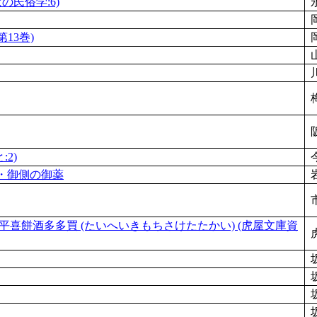
の民俗学:6)
13巻)
2)
酒・御側の御薬
太平喜餅酒多多買 (たいへいきもちさけたたかい) (虎屋文庫資