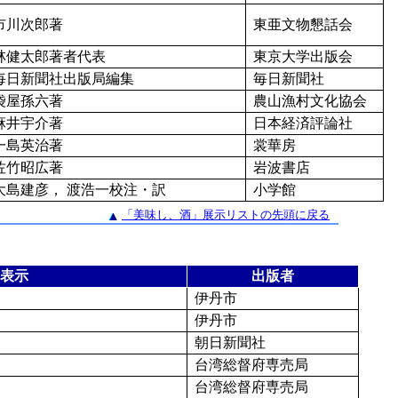
市川次郎著
東亜文物懇話会
林健太郎著者代表
東京大学出版会
毎日新聞社出版局編集
毎日新聞社
袋屋孫六著
農山漁村文化協会
麻井宇介著
日本経済評論社
一島英治著
裳華房
佐竹昭広著
岩波書店
大島建彦， 渡浩一校注・訳
小学館
「美味し、酒」展示リストの先頭に戻る
表示
出版者
伊丹市
伊丹市
朝日新聞社
台湾総督府専売局
台湾総督府専売局