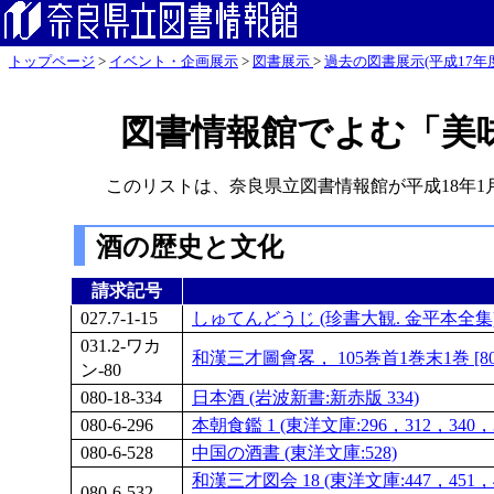
トップページ
>
イベント・企画展示
>
図書展示
>
過去の図書展示(平成17年度
図書情報館でよむ「美
このリストは、奈良県立図書情報館が平成18年
酒の歴史と文化
請求記号
027.7-1-15
しゅてんどうじ (珍書大観. 金平本全集
031.2-ワカ
和漢三才圖會畧， 105巻首1巻末1巻 [80
ン-80
080-18-334
日本酒 (岩波新書:新赤版 334)
080-6-296
本朝食鑑 1 (東洋文庫:296，312，340，3
080-6-528
中国の酒書 (東洋文庫:528)
和漢三才図会 18 (東洋文庫:447，451，45
080-6-532