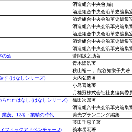
酒造組合中央會[編]
酒造組合中央会沿革史編集
酒造組合中央会沿革史編集
酒造組合中央会沿革史編集
酒造組合中央会沿革史編集
酒造組合中央会沿革史編集
酒造組合中央会沿革史編集
本の酒
菅間誠之助著
青木隆浩著
秋山裕一， 熊谷知栄子共著
話す (はなしシリーズ)
大内弘造著
小島喜逸著
月桂冠株式会社社史編集委
められたはなし (はなしシリーズ)
篠田次郎著
酒造組合中央会沿革史編集
考・業茂、12考・業精の時代
美光プランニング編集
藤田千恵子著
ティフィックアドベンチャー:2)
義本岳宏著