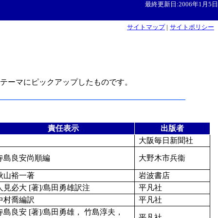
最終更新日:2006年1月5日
サイトマップ
|
サイトポリシー
をテーマにピックアップしたものです。
責任表示
出版者
大阪毎日新聞社
寺島良安尚順編
大野木市兵衞
秋山裕一著
岩波書店
人見必大 [著]/島田勇雄訳注
平凡社
中村喬編訳
平凡社
寺島良安 [著]/島田勇雄， 竹島淳夫，
平凡社