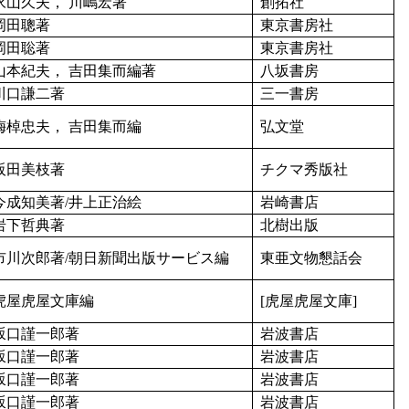
永山久夫， 川嶋宏著
創拓社
岡田聰著
東京書房社
岡田聡著
東京書房社
山本紀夫， 吉田集而編著
八坂書房
川口謙二著
三一書房
梅棹忠夫， 吉田集而編
弘文堂
阪田美枝著
チクマ秀版社
今成知美著/井上正治絵
岩崎書店
岩下哲典著
北樹出版
市川次郎著/朝日新聞出版サービス編
東亜文物懇話会
虎屋虎屋文庫編
[虎屋虎屋文庫]
坂口謹一郎著
岩波書店
坂口謹一郎著
岩波書店
坂口謹一郎著
岩波書店
坂口謹一郎著
岩波書店