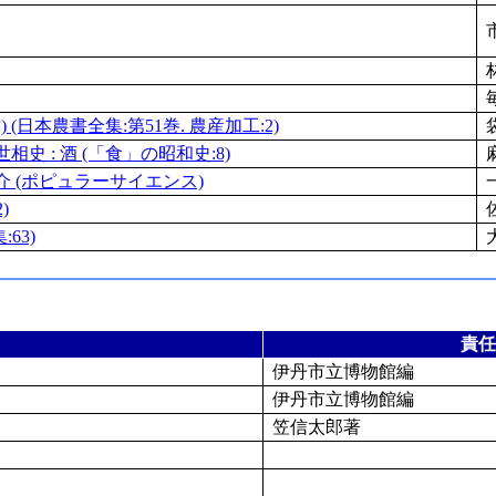
(日本農書全集:第51巻. 農産加工:2)
史 : 酒 (「食」の昭和史:8)
介 (ポピュラーサイエンス)
)
63)
責任
伊丹市立博物館編
伊丹市立博物館編
笠信太郎著