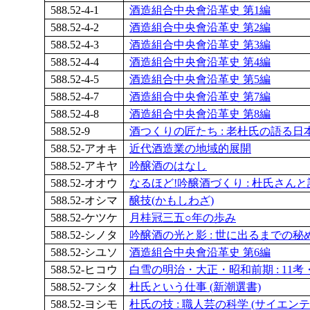
588.52-4-1
酒造組合中央會沿革史 第1編
588.52-4-2
酒造組合中央會沿革史 第2編
588.52-4-3
酒造組合中央會沿革史 第3編
588.52-4-4
酒造組合中央會沿革史 第4編
588.52-4-5
酒造組合中央會沿革史 第5編
588.52-4-7
酒造組合中央會沿革史 第7編
588.52-4-8
酒造組合中央會沿革史 第8編
588.52-9
酒つくりの匠たち : 老杜氏の語る日
588.52-アオキ
近代酒造業の地域的展開
588.52-アキヤ
吟醸酒のはなし
588.52-オオウ
なるほど!吟醸酒づくり : 杜氏さんと
588.52-オシマ
醸技(かもしわざ)
588.52-ケツケ
月桂冠三五○年の歩み
588.52-シノタ
吟醸酒の光と影 : 世に出るまでの秘
588.52-シユソ
酒造組合中央會沿革史 第6編
588.52-ヒコウ
白雪の明治・大正・昭和前期 : 11
588.52-フシタ
杜氏という仕事 (新潮選書)
588.52-ヨシモ
杜氏の技 : 職人芸の科学 (サイエン