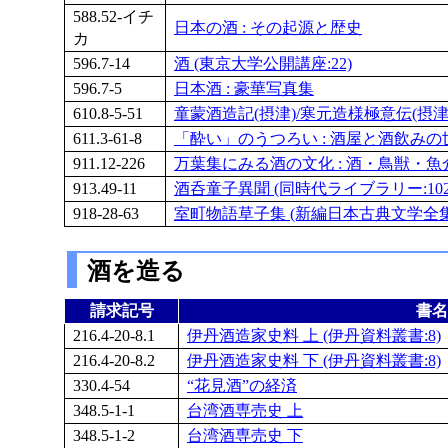
588.52-イチ
日本の酒 : その起源と歴史
カ
596.7-14
酒 (東京大学公開講座:22)
596.7-5
日本酒 : 豪華写真集
610.8-5-51
童蒙酒造記(摂津)/寒元造様極意伝(摂津) 
611.3-61-8
「酔い」のうつろい : 酒屋と酒飲みの世相
911.12-226
万葉集にみる酒の文化 : 酒・鳥獣・魚
913.49-11
酒呑童子異聞 (同時代ライブラリー:102
918-28-63
室町物語草子集 (新編日本古典文学全集:
酒を造る
請求記号
書名
216.4-20-8.1
伊丹酒造家史料 上 (伊丹資料叢書:8)
216.4-20-8.2
伊丹酒造家史料 下 (伊丹資料叢書:8)
330.4-54
“花見酒”の経済
348.5-1-1
台湾酒専売史 上
348.5-1-2
台湾酒専売史 下