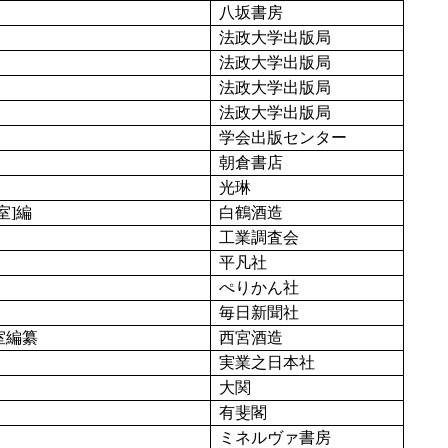
八坂書房
法政大学出版局
法政大学出版局
法政大学出版局
法政大学出版局
学会出版センター
朝倉書店
光琳
室]編
白鶴酒造
工業調査会
平凡社
ぺりかん社
毎日新聞社
室編纂
西宮酒造
実業之日本社
大関
有斐閣
ミネルヴァ書房