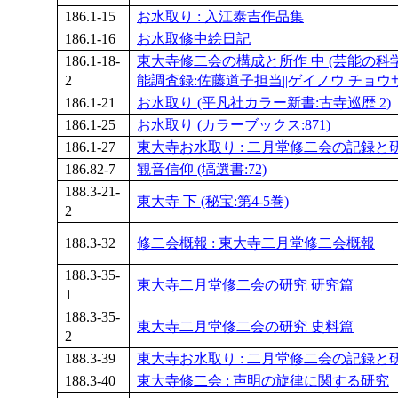
186.1-15
お水取り : 入江泰吉作品集
186.1-16
お水取修中絵日記
186.1-18-
東大寺修二会の構成と所作 中 (芸能の科学:6
2
能調査録:佐藤道子担当||ゲイノウ チョウサロク
186.1-21
お水取り (平凡社カラー新書:古寺巡歴 2)
186.1-25
お水取り (カラーブックス:871)
186.1-27
東大寺お水取り : 二月堂修二会の記録と
186.82-7
観音信仰 (塙選書:72)
188.3-21-
東大寺 下 (秘宝:第4-5巻)
2
188.3-32
修二会概報 : 東大寺二月堂修二会概報
188.3-35-
東大寺二月堂修二会の研究 研究篇
1
188.3-35-
東大寺二月堂修二会の研究 史料篇
2
188.3-39
東大寺お水取り : 二月堂修二会の記録と
188.3-40
東大寺修二会 : 声明の旋律に関する研究