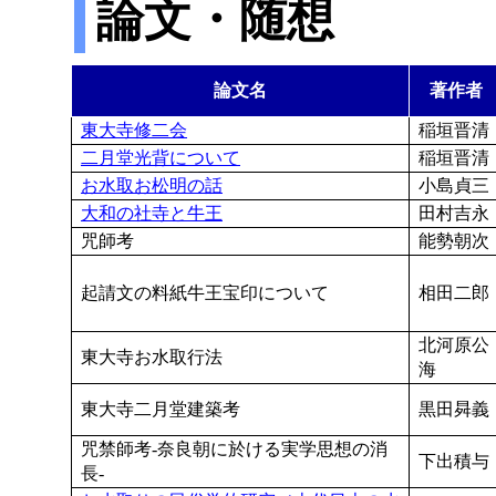
論文・随想
論文名
著作者
東大寺修二会
稲垣晋清
二月堂光背について
稲垣晋清
お水取お松明の話
小島貞三
大和の社寺と牛王
田村吉永
咒師考
能勢朝次
起請文の料紙牛王宝印について
相田二郎
北河原公
東大寺お水取行法
海
東大寺二月堂建築考
黒田曻義
咒禁師考-奈良朝に於ける実学思想の消
下出積与
長-