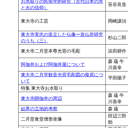
お水取りの民俗学的研究（古代日本の水
笹谷良造
と火の信仰）
東大寺の工芸
岡崎譲治
東大寺実忠の造立した仏像ー造仏所研究
杉山二郎
のうち（三）
東大寺二月堂本尊光背の毛彫
浜田耕作
森 蘊 牛
阿伽井および阿伽井屋について
川喜幸
東大寺二月堂観音光背毛彫図の復原につ
平田陽子
いて
特集 東大寺お水取り
森 蘊 牛
東大寺閼伽井の周辺
川喜幸
結界の立地的考察
森 蘊
田辺三郎
二月堂食堂僧形坐像
助