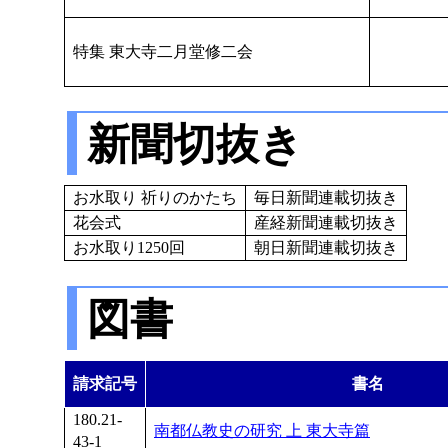
特集 東大寺二月堂修二会
新聞切抜き
お水取り 祈りのかたち
毎日新聞連載切抜き
花会式
産経新聞連載切抜き
お水取り1250回
朝日新聞連載切抜き
図書
請求記号
書名
180.21-
南都仏教史の研究 上 東大寺篇
43-1