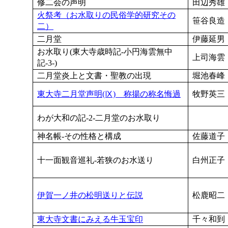
修二会の声明
田辺秀雄
火祭考（お水取りの民俗学的研究その
笹谷良造
二）
二月堂
伊藤延男
お水取り(東大寺歳時記-小円海雲無中
上司海雲
記-3-)
二月堂炎上と文書・聖教の出現
堀池春峰
東大寺二月堂声明(Ⅸ) 称揚の称名悔過
牧野英三
わが大和の記-2-二月堂のお水取り
神名帳-その性格と構成
佐藤道子
十一面観音巡礼-若狭のお水送り
白州正子
伊賀一ノ井の松明送りと伝説
松鹿昭二
東大寺文書にみえる牛玉宝印
千々和到