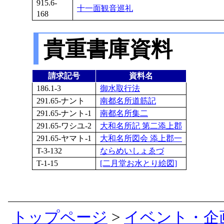
915.6-
十一面観音巡礼
168
貴重書庫資料
請求記号
資料名
186.1-3
御水取行法
291.65-ナント
南都名所道筋記
291.65-ナント-1
南都名所集二
291.65-ワシユ-2
大和名所記 第二添上郡
291.65-ヤマト-1
大和名所図会 添上郡一
T-3-132
ならめいしょゑづ
T-1-15
[二月堂お水とり絵図]
トップページ
>
イベント・企