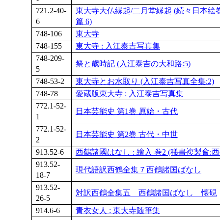
721.2-40-
東大寺大仏縁起/二月堂縁起 (続々日本絵
6
篇 6)
748-106
東大寺
748-155
東大寺 : 入江泰吉写真集
748-209-
祭と歳時記 (入江泰吉の大和路:5)
5
748-53-2
東大寺とお水取り (入江泰吉写真全集:2)
748-78
愛蔵版東大寺 : 入江泰吉写真集
772.1-52-
日本芸能史 第1巻 原始・古代
1
772.1-52-
日本芸能史 第2巻 古代・中世
2
913.52-6
西鶴諸國はなし : 繪入 巻2 (稀書複製會:西
913.52-
現代語訳西鶴全集７西鶴諸国ばなし
18-7
913.52-
対訳西鶴全集五 西鶴諸国ばなし 懐硯
26-5
914.6-6
青衣女人 : 東大寺随筆集