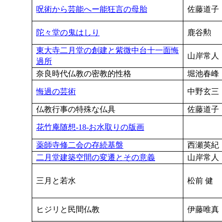
呪術から芸能へー能狂言の母胎
佐藤道子
陀々堂の鬼はしり
鹿谷勲
東大寺二月堂の創建と紫微中台十一面悔
山岸常人
過所
奈良時代仏教の密教的性格
堀池春峰
悔過の芸術
中野玄三
仏教行事の特殊な仏具
佐藤道子
花竹庵随想-18-お水取りの版画
薬師寺修二会の存続基盤
西瀬英紀
二月堂建築空間の変遷とその意義
山岸常人
三月と若水
松前 健
ヒジリと民間仏教
伊藤唯真