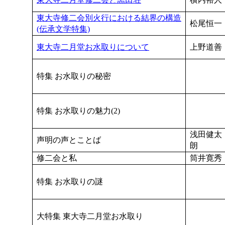
東大寺修二会別火行における結界の構造
松尾恒一
(伝承文学特集)
東大寺二月堂お水取りについて
上野道善
特集 お水取りの秘密
特集 お水取りの魅力(2)
浅田健太
声明の声とことば
朗
修二会と私
筒井寛秀
特集 お水取りの謎
大特集 東大寺二月堂お水取り