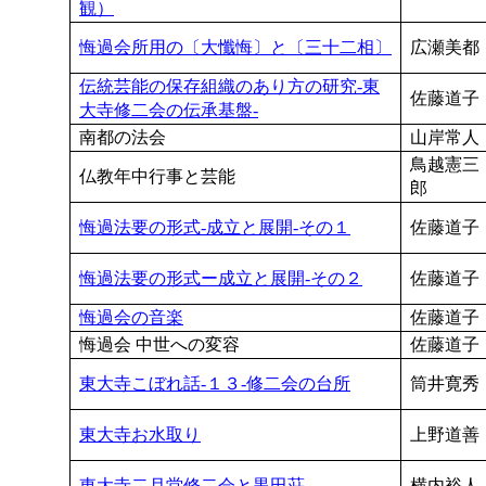
観）
悔過会所用の〔大懺悔〕と〔三十二相〕
広瀬美都
伝統芸能の保存組織のあり方の研究-東
佐藤道子
大寺修二会の伝承基盤-
南都の法会
山岸常人
鳥越憲三
仏教年中行事と芸能
郎
悔過法要の形式-成立と展開-その１
佐藤道子
悔過法要の形式ー成立と展開-その２
佐藤道子
悔過会の音楽
佐藤道子
悔過会 中世への変容
佐藤道子
東大寺こぼれ話-１３-修二会の台所
筒井寛秀
東大寺お水取り
上野道善
東大寺二月堂修二会と黒田荘
横内裕人