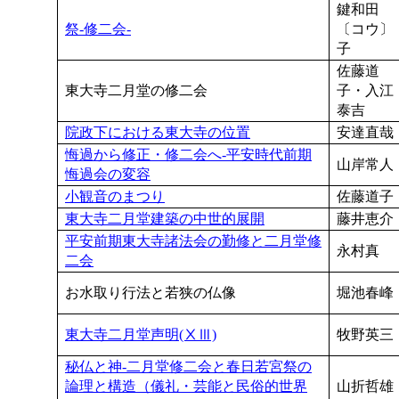
鍵和田
祭-修二会-
〔コウ〕
子
佐藤道
東大寺二月堂の修二会
子・入江
泰吉
院政下における東大寺の位置
安達直哉
悔過から修正・修二会へ-平安時代前期
山岸常人
悔過会の変容
小観音のまつり
佐藤道子
東大寺二月堂建築の中世的展開
藤井恵介
平安前期東大寺諸法会の勤修と二月堂修
永村真
二会
お水取り行法と若狭の仏像
堀池春峰
東大寺二月堂声明(ⅩⅢ)
牧野英三
秘仏と神-二月堂修二会と春日若宮祭の
論理と構造（儀礼・芸能と民俗的世界
山折哲雄