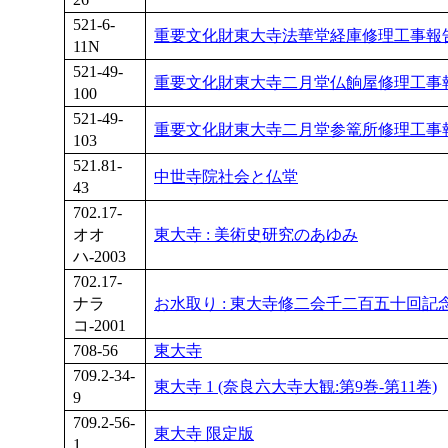
521-6-
重要文化財東大寺法華堂経庫修理工事報
11N
521-49-
重要文化財東大寺二月堂仏餉屋修理工事
100
521-49-
重要文化財東大寺二月堂参篭所修理工事
103
521.81-
中世寺院社会と仏堂
43
702.17-
オオ
東大寺 : 美術史研究のあゆみ
ハ-2003
702.17-
ナラ
お水取り : 東大寺修二会千二百五十回記念
コ-2001
708-56
東大寺
709.2-34-
東大寺 1 (奈良六大寺大観:第9巻-第11巻)
9
709.2-56-
東大寺 限定版
1