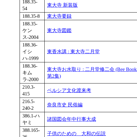
188.35-
東大寺 新装版
54
188.35-8
東大寺要録
188.35-
ケン
東大寺図鑑
ス-2004
188.36-
イシ
東香水講 : 東大寺二月堂
ハ-1999
188.36-
東大寺お水取り : 二月堂修二会 (Bee Boo
キム
第2集)
ラ-2000
210.3-
ペルシア文化渡来考
415
216.5-
奈良市史 民俗編
240-2
386.1-ハ
諸国図会年中行事大成
ヤミ
388.165-
子供のための 大和の伝説
26