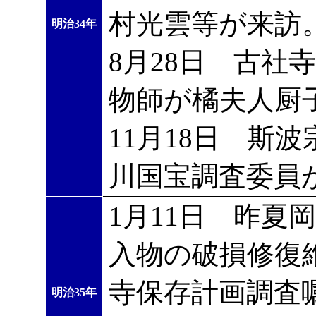
村光雲等が来訪
明治34年
8月28日 古社
物師が橘夫人厨
11月18日 斯
川国宝調査委員
1月11日 昨夏
入物の破損修復
寺保存計画調査
明治35年