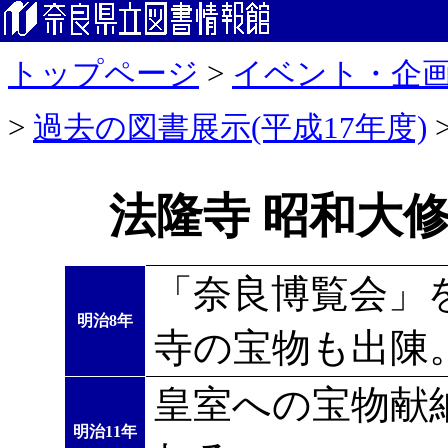
トップページ
>
イベント・企
>
過去の図書展示(平成17年度)
法隆寺 昭和大
「奈良博覧会」
明治8年
寺の宝物も出陳
皇室への宝物献
明治11年