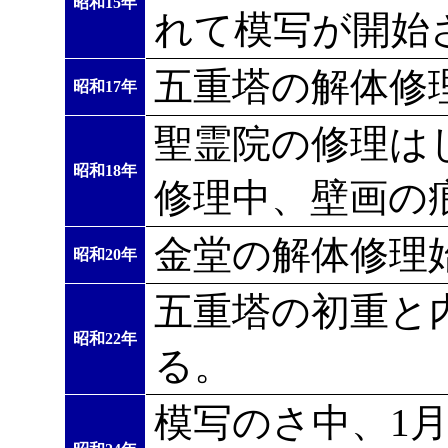
昭和15年
れて模写が開始
五重塔の解体修
昭和17年
聖霊院の修理はじ
昭和18年
修理中、壁画の
金堂の解体修理
昭和20年
五重塔の初重と
昭和22年
る。
模写のさ中、1月