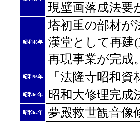
現壁画落成法要
塔初重の部材が
漢堂として再建
昭和46年
再現事業が完成
「法隆寺昭和資
昭和56年
昭和大修理完成
昭和60年
夢殿救世観音像
昭和62年