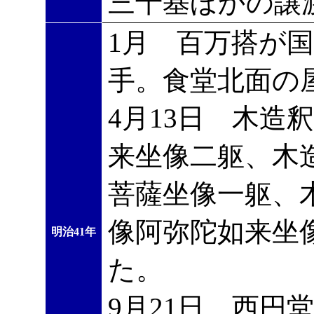
三千基ほかの譲
1月 百万搭が
手。食堂北面の
4月13日 木造
来坐像二躯、木
菩薩坐像一躯、
像阿弥陀如来坐
明治41年
た。
9月21日 西円