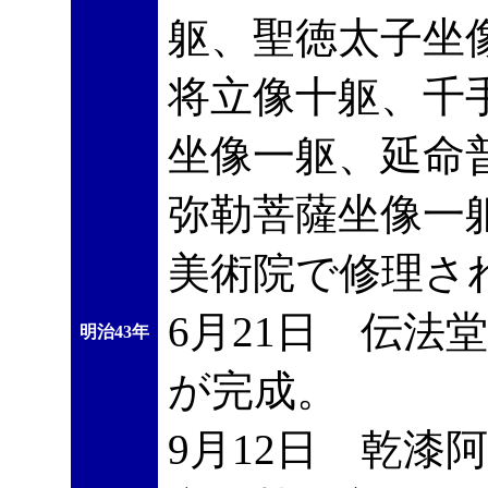
躯、聖徳太子坐
将立像十躯、千
坐像一躯、延命
弥勒菩薩坐像一
美術院で修理さ
6月21日 伝法
明治43年
が完成。
9月12日 乾漆