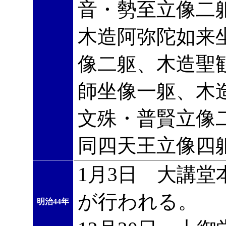
音・勢至立像二
木造阿弥陀如来
像二躯、木造聖
師坐像一躯、木
文殊・普賢立像
同四天王立像四
1月3日 大講
が行われる。
明治44年