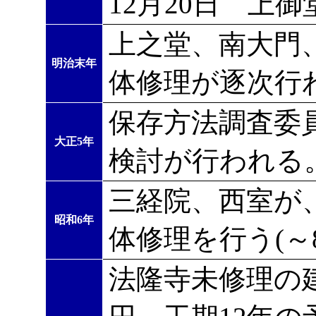
12月20日 上
上之堂、南大門
明治末年
体修理が逐次行わ
保存方法調査委
大正5年
検討が行われる
三経院、西室が
昭和6年
体修理を行う(～
法隆寺未修理の建