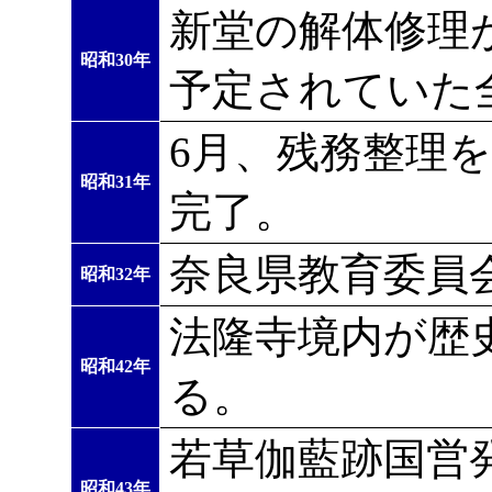
新堂の解体修理
昭和30年
予定されていた
6月、残務整理
昭和31年
完了。
奈良県教育委員
昭和32年
法隆寺境内が歴
昭和42年
る。
若草伽藍跡国営
昭和43年