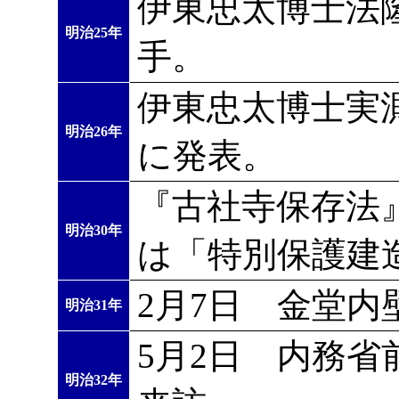
伊東忠太博士法
明治25年
手。
伊東忠太博士実
明治26年
に発表。
『古社寺保存法
明治30年
は「特別保護建
2月7日 金堂
明治31年
5月2日 内務
明治32年