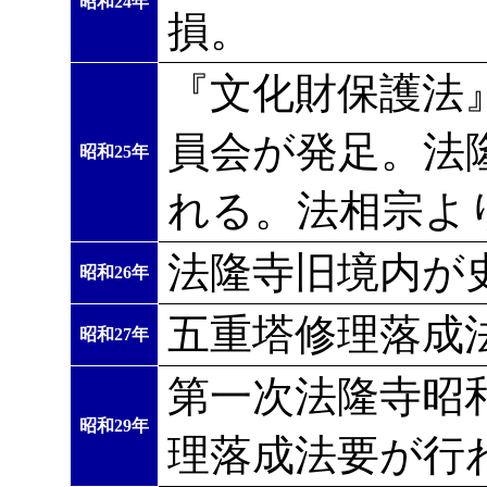
昭和24年
損。
『文化財保護法
員会が発足。法
昭和25年
れる。法相宗よ
法隆寺旧境内が
昭和26年
五重塔修理落成
昭和27年
第一次法隆寺昭
昭和29年
理落成法要が行