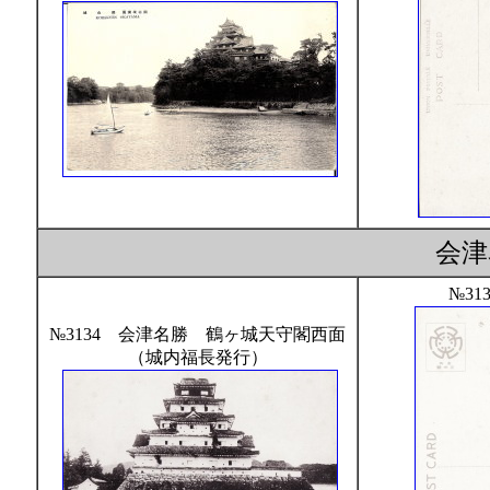
会
№31
№3134 会津名勝 鶴ヶ城天守閣西面
（城内福長発行）