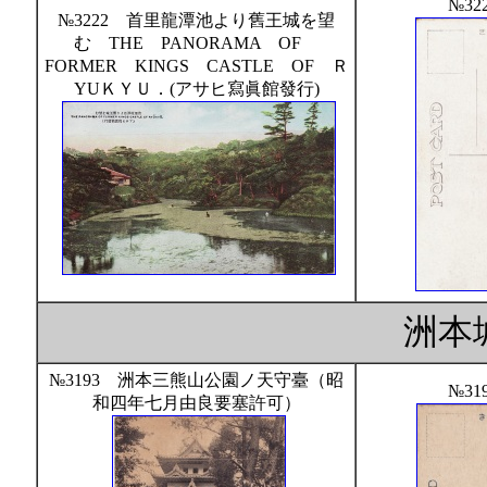
№32
№3222 首里龍潭池より舊王城を望
む THE PANORAMA OF
FORMER KINGS CASTLE OF Ｒ
YUＫＹＵ．(アサヒ寫眞館發行)
洲本
№3193 洲本三熊山公園ノ天守臺（昭
№31
和四年七月由良要塞許可）