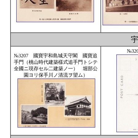
№32
№3207 國寶宇和島城天守閣 國寶追
手門（桃山時代建築樣式追手門トシテ
全國ニ現存セル二建築ノ一） 堀部公
園ヨリ保手川ノ清流ヲ望ム）