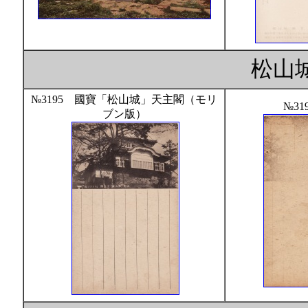
松山
№3195 國寶「松山城」天主閣（モリ
№31
ブン版）