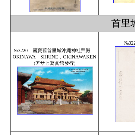
首里
№32
№3220 國寶舊首里城沖縄神社拜殿
OKINAWA SHRINE，OKINAWAKEN
(アサヒ寫眞館發行)