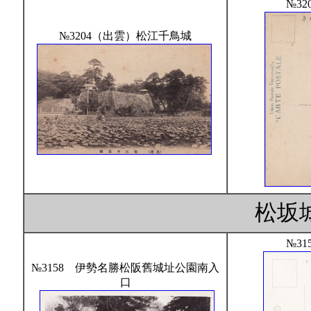
№32
№3204（出雲）松江千鳥城
松坂
№31
№3158 伊勢名勝松阪舊城址公園南入
口