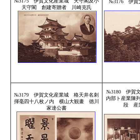
№3175 伊賀文化産業城 天守閣及小
№3176 伊
天守閣 創建寄贈者 川崎克氏
№3180 伊
№3179 伊賀文化産業城 格天井名刺
内部ト産業陳
揮毫四十八枚ノ内 横山大観畫 徳川
段 産
家達公書