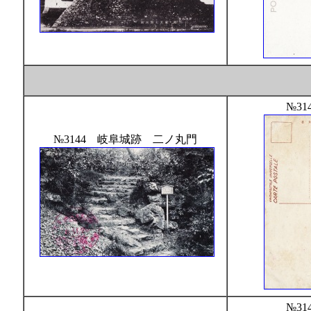
№31
№3144 岐阜城跡 二ノ丸門
№31