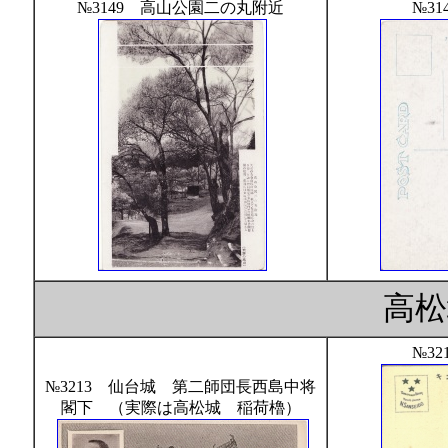
№3149 高山公園二の丸附近
№31
高松
№32
№3213 仙台城 第二師団長西島中将
閣下 （実際は高松城 稲荷櫓）