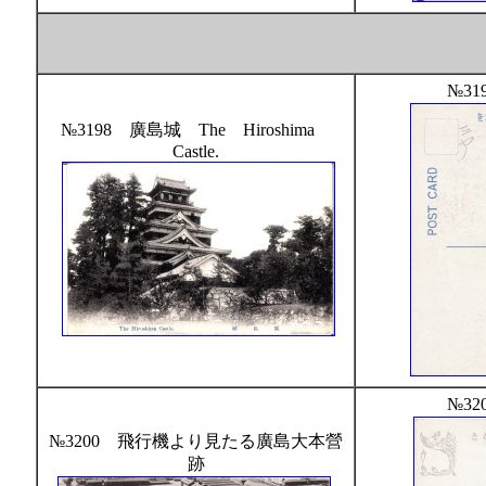
№31
№3198 廣島城 The Hiroshima
Castle.
№32
№3200 飛行機より見たる廣島大本營
跡