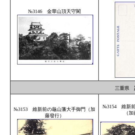
№3146 金華山頂天守閣
三重県
№3154 維
№3153 維新前の龜山藩大手御門（加
（加
藤發行）