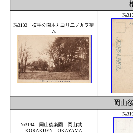
横
№31
№3133 横手公園本丸ヨリ二ノ丸ヲ望
ム
岡山
№31
№3194 岡山後楽園 岡山城
KORAKUEN OKAYAMA