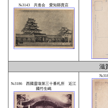
№3143 共進会 愛知縣賣店
滋
№31
№3186 西國靈塲第三十番札所 近江
國竹生嶋