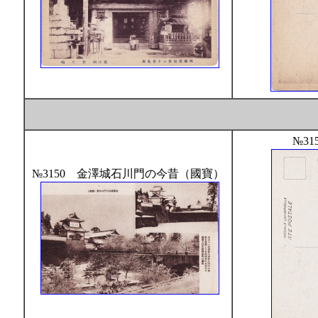
№31
№3150 金澤城石川門の今昔（國寶）