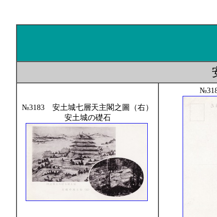
№31
№3183 安土城七層天主閣之圖（右）
安土城の礎石