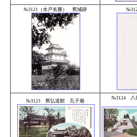
№3121（水戸名勝） 舊城跡
№31
№3124 
№3123 舊弘道館 孔子廟