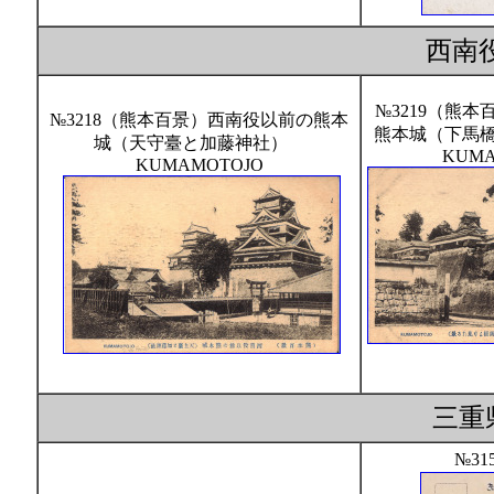
西南
№3219（熊
№3218（熊本百景）西南役以前の熊本
熊本城（下馬
城（天守臺と加藤神社）
KUMA
KUMAMOTOJO
三重
№31