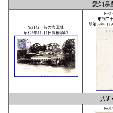
愛知県
№31
市制二
明治39年（1
№3142 昔の吉田城
昭和6年11月1日豊橋消印
共進
№31