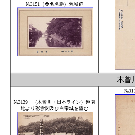
№3151（桑名名勝）舊城跡
木曾
№31
№3139 （木曾川・日本ライン）遊園
地より彩雲閣及び白帝城を望む