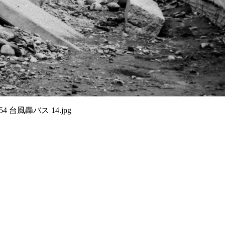
054 台風轟バス 14.jpg