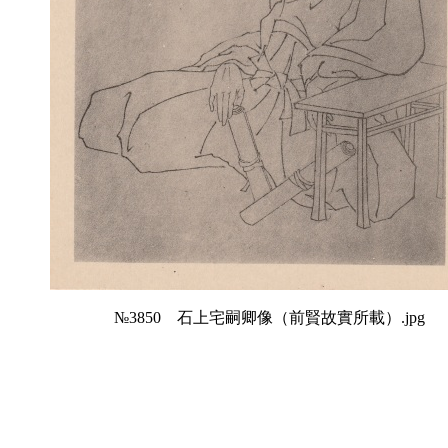
№3850 石上宅嗣卿像（前賢故實所載）.jpg