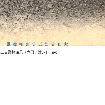
野三吉野橋遠景（六田ノ渡シ）1.jpg