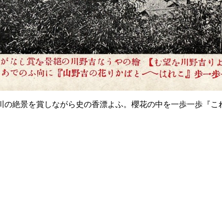
川の絶景を賞しながら史の香漂よふ。櫻花の中を一歩一歩『これ