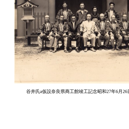
谷井氏a仮設奈良県商工館竣工記念昭和27年6月26日_1