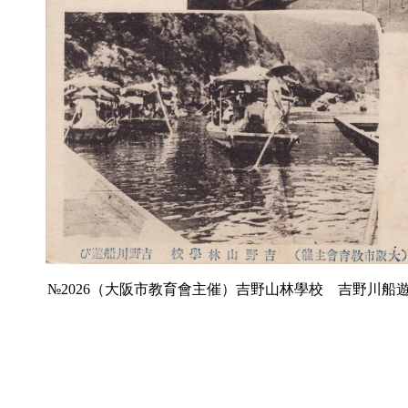
№2026（大阪市教育會主催）吉野山林學校 吉野川船遊び