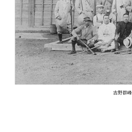
吉野群峰写