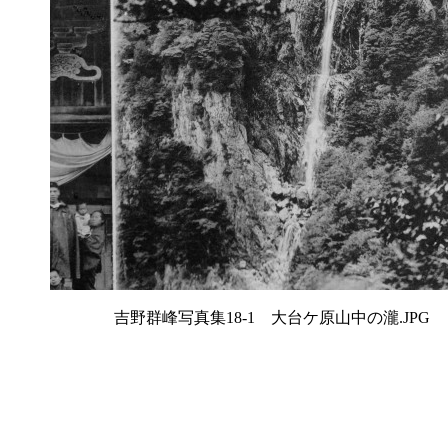
吉野群峰写真集18-1 大台ケ原山中の瀧.JPG