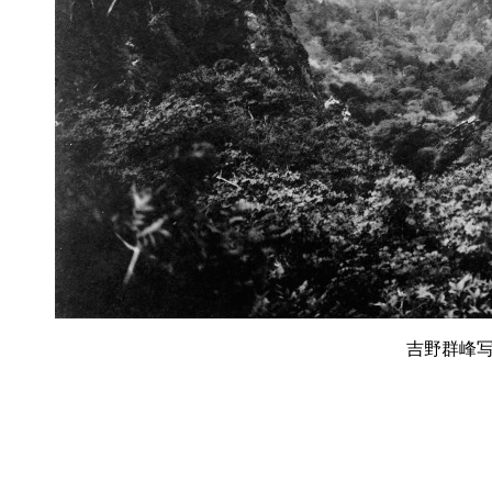
吉野群峰写