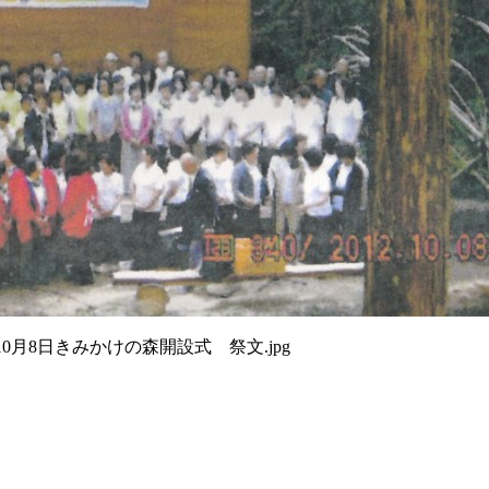
10月8日きみかけの森開設式 祭文.jpg