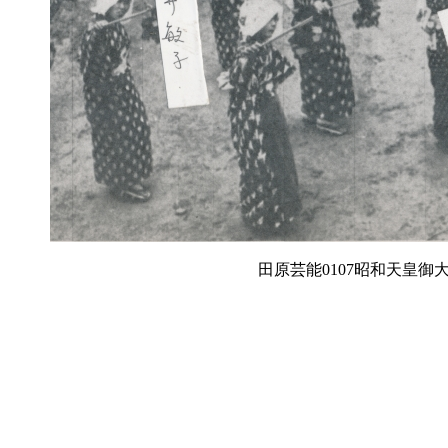
田原芸能0107昭和天皇御