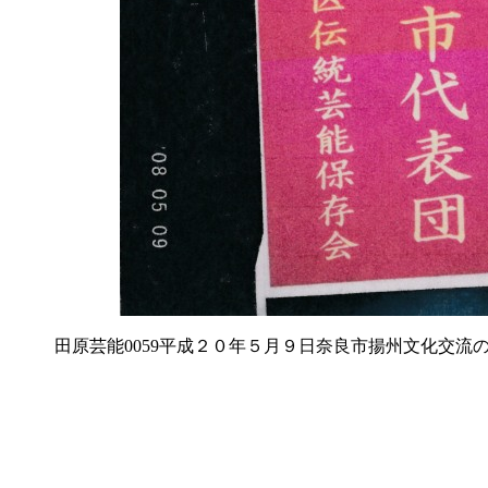
田原芸能0059平成２０年５月９日奈良市揚州文化交流の