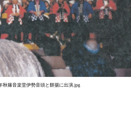
6年秋篠音楽堂伊勢音頭と餅揚に出演.jpg