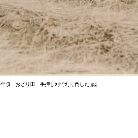
2昭和30年頃 おどり田 手押し刈で刈り倒した.jpg