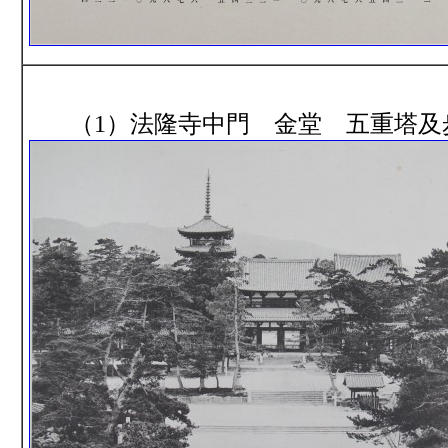
（1）法隆寺中門 金堂 五重塔及