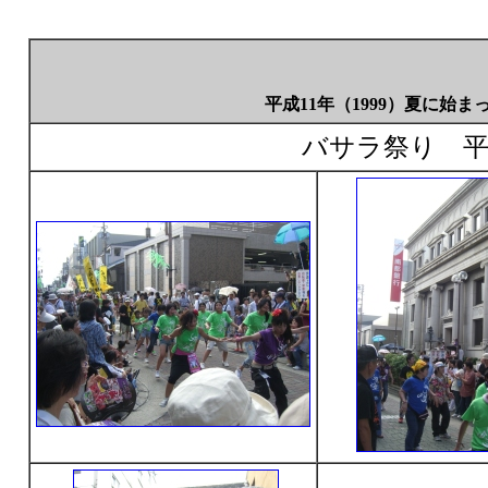
平成11年（1999）夏に
バサラ祭り 平成