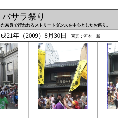
バサラ祭り
始まった奈良で行われるストリートダンスを中心としたお祭り。
21年（2009）8月30日
写真：河本 勝