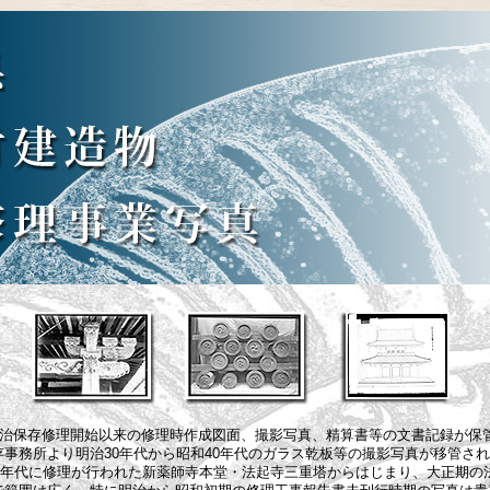
治保存修理開始以来の修理時作成図面、撮影写真、精算書等の文書記録が保
事務所より明治30年代から昭和40年代のガラス乾板等の撮影写真が移管さ
0年代に修理が行われた新薬師寺本堂・法起寺三重塔からはじまり、大正期の法