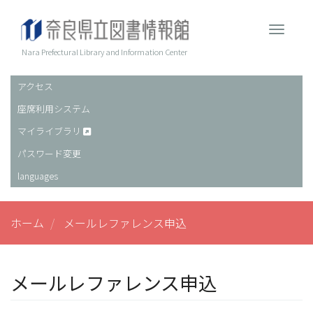
メ
イ
Toggle 
ン
コ
Nara Prefectural Library and Information Center
ン
テ
アクセス
ヘ
ン
座席利用システム
ッ
ツ
に
ダ
マイライブラリ
移
ー
パスワード変更
動
languages
ホーム
メールレファレンス申込
メールレファレンス申込