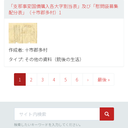
「支那事変国債購入各大字割当表」及び「慰問袋募集
配分表」（十市郡多村）1
作成者: 十市郡多村
タイプ: その他の資料（銃後の生活）
ペ
ー
カ
1
Page
2
Page
3
Page
4
Page
5
Page
6
次
›
最
最後 »
ジ
レ
ペ
終
送
り
ン
ー
ペ
ト
ジ
ー
ペ
ジ
サイト内検索
ー
サイト内検
ジ
検索したいキーワードを入力してください。