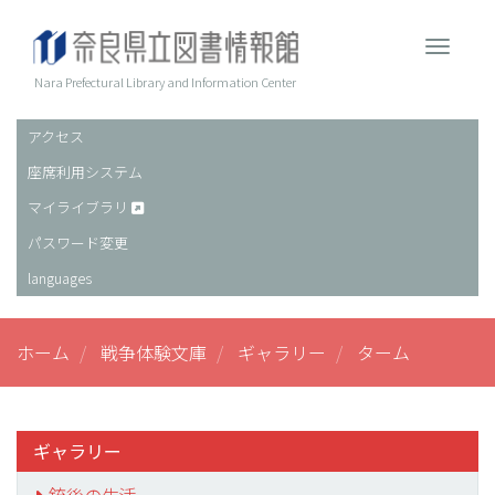
メ
イ
Toggle 
ン
コ
Nara Prefectural Library and Information Center
ン
テ
アクセス
ヘ
ン
座席利用システム
ッ
ツ
に
ダ
マイライブラリ
移
ー
パスワード変更
動
languages
ホーム
戦争体験文庫
ギャラリー
ターム
ギャラリー