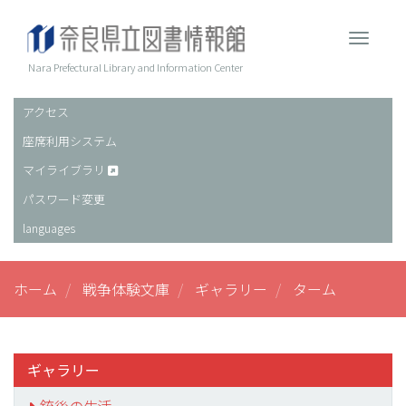
メ
イ
Toggle 
ン
コ
Nara Prefectural Library and Information Center
ン
テ
アクセス
ヘ
ン
座席利用システム
ッ
ツ
に
ダ
マイライブラリ
移
ー
パスワード変更
動
languages
ホーム
戦争体験文庫
ギャラリー
ターム
ギャラリー