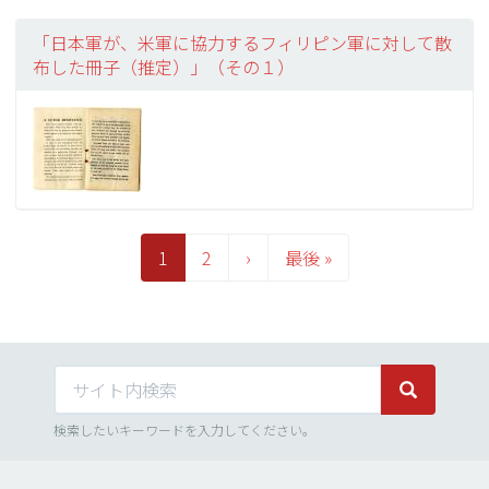
「日本軍が、米軍に協力するフィリピン軍に対して散
布した冊子（推定）」（その１）
ペ
ー
カ
1
Page
2
次
›
最
最後 »
ジ
レ
ペ
終
送
り
ン
ー
ペ
ト
ジ
ー
ペ
ジ
サイト内検索
ー
サイト内検
ジ
検索したいキーワードを入力してください。